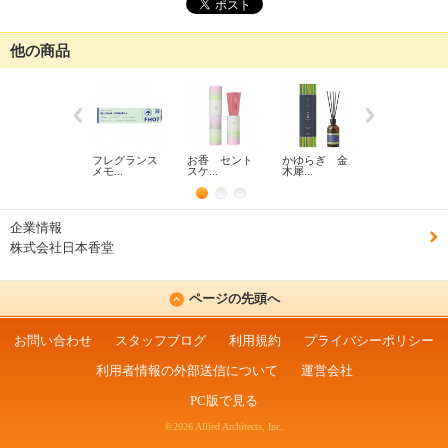
他の商品
フレグランス
お香 セント
かゆらぎ 金
ａｒｏｍａ
メモ...
スケ...
木犀...
ＳＨ...
企業情報
株式会社日本香堂
ページの先頭へ
お問い合わせ
スタッフブログ
利用規約
プライバシーポリシー
利用者情報の外部送信について
運営会社
PC版で見る
©2026 Allied Architects, Inc.