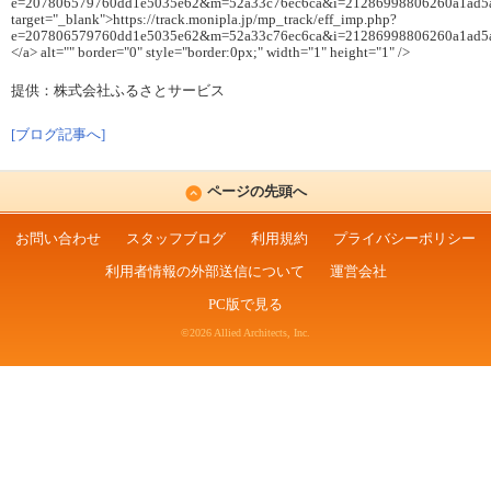
e=207806579760dd1e5035e62&m=52a33c76ec6ca&i=21286998806260a1ad5
target="_blank">https://track.monipla.jp/mp_track/eff_imp.php?
e=207806579760dd1e5035e62&m=52a33c76ec6ca&i=21286998806260a1ad5
</a> alt="" border="0" style="border:0px;" width="1" height="1" />
提供：株式会社ふるさとサービス
[ブログ記事へ]
ページの先頭へ
お問い合わせ
スタッフブログ
利用規約
プライバシーポリシー
利用者情報の外部送信について
運営会社
PC版で見る
©2026 Allied Architects, Inc.