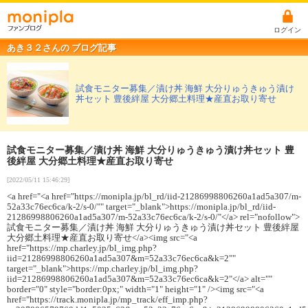
ログイン
あき３２さんの ブログ記事
試食モニター募集／漬け丼 海鮮 大分りゅうきゅう漬け
丼セット 豊後絆屋 大分郷土料理★産直お取り寄せ
試食モニター募集／漬け丼 海鮮 大分りゅうきゅう漬け丼セット 豊
後絆屋 大分郷土料理★産直お取り寄せ
[2022/05/11 15:46:29]
<a href="<a href="https://monipla.jp/bl_rd/iid-21286998806260a1ad5a307/m-
52a33c76ec6ca/k-2/s-0/"" target="_blank">https://monipla.jp/bl_rd/iid-
21286998806260a1ad5a307/m-52a33c76ec6ca/k-2/s-0/"</a> rel="nofollow">
試食モニター募集／漬け丼 海鮮 大分りゅうきゅう漬け丼セット 豊後絆屋
大分郷土料理★産直お取り寄せ</a><img src="<a
href="https://mp.charley.jp/bl_img.php?
iid=21286998806260a1ad5a307&m=52a33c76ec6ca&k=2""
target="_blank">https://mp.charley.jp/bl_img.php?
iid=21286998806260a1ad5a307&m=52a33c76ec6ca&k=2"</a> alt=""
border="0" style="border:0px;" width="1" height="1" /><img src="<a
href="https://track.monipla.jp/mp_track/eff_imp.php?