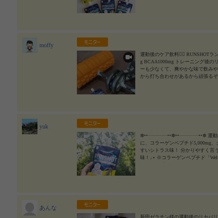
🏃💨 走った日は、仕事を始める前
気かも👍 毎朝のジョギングは、 
ンクにサポートしてもらおう！ #PR
#monipla #nittagelatin_fan
2024/08/15
moffy
運動後のケア飲料🏃‍♂️ RUNSHOT
g BCAA1000mg トレーニン
ーも少なくて、爽やかな味で飲みや
から打ち合わせがあるから頑張るぞ #
ンク #monipla #nittagelatin_f
yuk
✼••┈┈┈┈••✼••┈┈┈┈••✼
に、コラーゲンペプチド5,000mg、
すいシトラス味！ 分かりやすく言
味！⸝⋆ ※コラーゲンペプチド「We
ーゲンペプチドです。 ※BCAA
の総称です。 ゼリータイプじゃない
酸や疲労回復に役立つクエン酸が しっ
ショット #リカバリードリンク #monipla #
あんな
新田ゼラチン様の運動後のリカバリー