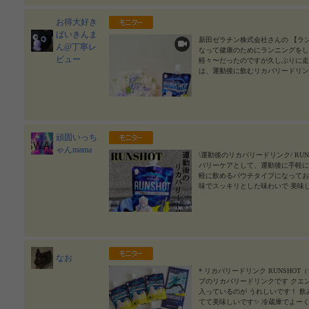
お得大好き
ばいきんま
新田ゼラチン株式会社さんの 【ラ
ん@丁寧レ
なって健康のためにランニングをし
ビュー
軽々〜だったのですが久しぶりに走
は、運動後に飲むリカバリードリン
みやすいです🍋 ドリンクタイプ
の疲労少しマシになり運動を続けや
仕事後にこちらを勧めました！ す
ひチェックしてみてください〜！！ #
ンク #monipla #nittagelatin_fan
2024/
頑固いっち
ゃんmama
\運動後のリカバリードリンク/ RUN
バリーケアとして、運動後に手軽に
軽に飲めるパウチタイプになってお
味でスッキリとした味わいで 美味し
味しくて、、😆 常温でも冷やして
のがいいね♡！ #PR #新田ゼラチン #ラ
latin_fan
2024/08/15
なお
* リカバリードリンク RUNSHO
プのリカバリードリンクです クエン
入っているのが うれしいです！ 飲
てて美味しいです✨ 冷蔵庫でよー