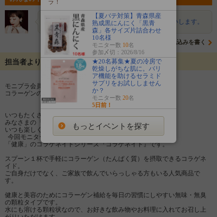
ラ！
【夏バテ対策】青森県産
Ruka
コラーゲン飲みたいです。よろしくお願いします。
熟成黒にんにく「黒青
森」各サイズ片詰合わせ
10名様
意気込みを書く
モニター数
10
名
参加〆切：2026/8/16
★20名募集★夏の冷房で
担当者よりメッセージ
乾燥しがちな肌に。バリ
ア機能を助けるセラミド
サプリをお試ししません
モニプラ会員の皆様、こんにちは！
か？
コラーゲンの専門店 新田ゼラチンダイレクト です。
モニター数
20
名
5日前！
いつもたくさんのご応募ありがとうございます！
みなさまの「ひとこと」やブログ、Instagramの投稿を
もっとイベントを探す
いつも楽しく読ませていただいております。
今回モニターをしていただく商品は、
「健康」のコラゲネイドシリーズ『コラゲネイド』です。
スプーン１杯で手軽にコラーゲン（たんぱく質）を摂取できるコラゲネ
イド。
ご自身だけでなく、ご家族で飲んでいらっしゃる方もいる人気商品で
す。
健康と美容のためにコラーゲン補給を毎日の習慣にしやすい無味・無臭
の顆粒タイプです。
水にも溶ける顆粒状なので、お好きな飲み物やお料理に入れてお召し上
がりいただけます。