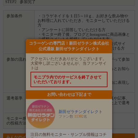
STEP2
参加完了
▼商品の詳細はコチラ
https://www.nitta-gelatin.jp/Form/Product/ProductDetail.aspx?
shop=0&pid=101003&cat=100001
参加条件
・コラゲネイドを１日5～10ｇ、お好きな飲み物や
お料理に入れていただき、モニターしていただける
方
・アンケートに回答していただける方
・モニター終了後、ブログとInstagramに商品画像と
ご感想コメントを投稿していただける方
コラーゲンの専門店！新田ゼラチン株式会社
・ご投稿の画像やコメントは、販促物や公式サイ
ト、公式SNS等での転用を承諾していただける方
公式通販 新田ゼラチンダイレクト
アクセスいただきありがとうございます。
参加の流れ
１．「参加する」ボタンから画面にしたがって参加
大変申し訳ございませんが、当ファンサイ
します。
トは
２．募集期間の終了後、企業から選ばれるとお知ら
せがあります。
モニプラ内でのサービスを終了させて
３．企業から商品などが届きます。
いただいております。
４．試していただいた感想や口コミを自由に表現し
て投稿してください。
お問い合わせは下記まで
選考基準
イベント参加により過去に投稿された写真や記事、
応募時のひとことコメントなどを拝見した上で選考
させていただきます。
新田ゼラチンダイレクト
ファン数
11392
名
モニター感想
ブログ
Instagram
の投稿方法
注目の無料モニター・サンプル情報はコチ
みんなのイベントの意気込み