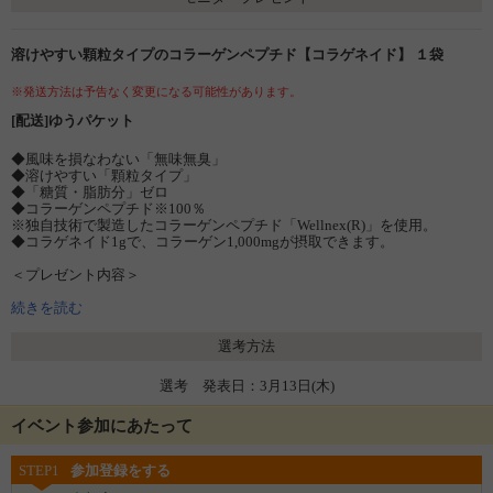
溶けやすい顆粒タイプのコラーゲンペプチド【コラゲネイド】 １袋
※発送方法は予告なく変更になる可能性があります。
[配送]ゆうパケット
◆風味を損なわない「無味無臭」
◆溶けやすい「顆粒タイプ」
◆「糖質・脂肪分」ゼロ
◆コラーゲンペプチド※100％
※独自技術で製造したコラーゲンペプチド「Wellnex(R)」を使用。
◆コラゲネイド1gで、コラーゲン1,000mgが摂取できます。
＜プレゼント内容＞
・コラゲネイドつめかえ用パック（150ｇ）１袋
・20cc専用スプーン 1本
続きを読む
・スティックジッパー １本
選考方法
●栄養成分表示 100gあたり
エネルギー 384kcal・たんぱく質 96g・脂質 0g・炭水化物 0g・食塩相当
選考 発表日：3月13日(木)
量 0～0.152g（当社分析による推定値）
●原材料名
豚コラーゲンペプチド（ゼラチンを含む、国内製造）
イベント参加にあたって
＊原材料をご確認の上、食品アレルギーのある方は、ご応募をお避け下
STEP1
参加登録をする
さい。