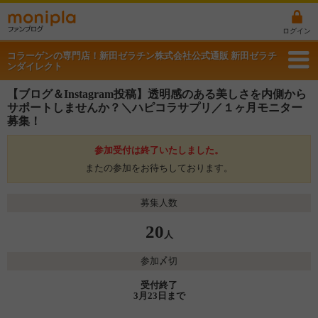
ログイン
コラーゲンの専門店！新田ゼラチン株式会社公式通販 新田ゼラチ
ンダイレクト
【ブログ＆Instagram投稿】透明感のある美しさを内側から
サポートしませんか？＼ハピコラサプリ／１ヶ月モニター
募集！
参加受付は終了いたしました。
またの参加をお待ちしております。
募集人数
20
人
参加〆切
受付終了
3月23日まで