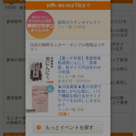
お問い合わせは下記まで
STEP2
参加完了
参加条件
・1日12粒を30日間連続でモニターしていただける
新田ゼラチンダイレクト
方
ファン数
11390
名
・モニター終了後、ブログとInstagramに肌への変化
を中心にご感想を画像付きで投稿していただける方
・アンケートに回答していただける方
・ご投稿の画像やコメントは、販促物や公式サイ
注目の無料モニター・サンプル情報はコチ
ト、公式SNS等での転用を承諾していただける方
ラ！
【夏バテ対策】青森県産
参加の流れ
１．「参加する」ボタンから画面にしたがって参加
熟成黒にんにく「黒青
します。
森」各サイズ片詰合わせ
２．募集期間の終了後、企業から選ばれるとお知ら
10名様
せがあります。
モニター数
10
名
３．企業から商品などが届きます。
参加〆切：2026/8/16
４．試していただいた感想や口コミを自由に表現し
★20名募集★夏の冷房で
て投稿してください。
乾燥しがちな肌に。バリ
ア機能を助けるセラミド
選考基準
イベント参加により過去に投稿された写真や記事、
サプリをお試ししません
応募時のひとことコメントなどを拝見した上で選考
か？
させていただきます。
モニター数
20
名
3日前！
モニター感想
ブログ
Instagram
の投稿方法
もっとイベントを探す