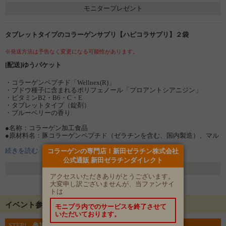
モニタープレゼント
タブレットタイプのコラーゲンサプリ【ハピコラサプリ】２袋
※発送方法は予告なく変更になる可能性があります。
[配送]ゆうパケット
・コラーゲンペプチド「Wellnex(R)」
・ブドウ種子に含まれるポリフェノール「プロアントシアニジン」
・ビタミンB2・B6・C・E
・タブレットタイプ（錠剤）
・ブルーベリーの香り
●名称：コラーゲン加工食品
●原材料名：豚コラーゲンペプチド（ゼラチンを含む、国内製造）、マル
チトール、プロアントシアニジン含有ブドウ種子エキス、ビタミン E 含
有植物油／ビタミン C、微結晶セルロース、ビタミン B6、ステアリン酸
続きを読む
コラーゲンの専門店！新田ゼラチン株式会社
カルシウム、微粒酸化ケイ素、ビタミンB2、加工デンプン、パントテン
公式通販 新田ゼラチンダイレクト
酸カルシウム、香料、ナイアシン
選考方法
アクセスいただきありがとうございます。
※原材料をご確認の上、食物アレルギーがご心配な方は
大変申し訳ございませんが、当ファンサイ
選考 発表日：3月26日(水)
摂取をお避けください。
トは
▼商品の詳細はコチラ
イベント参加にあたって
モニプラ内でのサービスを終了させて
https://www.nitta-gelatin.jp/product/hapi-supple
いただいております。
STEP1
参加登録をする