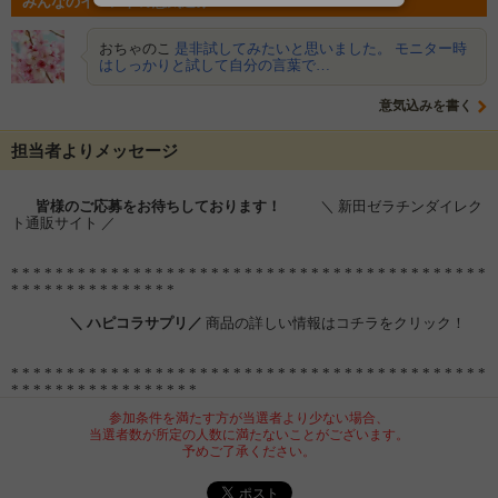
みんなのイベントの意気込み
おちゃのこ
是非試してみたいと思いました。 モニター時
はしっかりと試して自分の言葉で…
意気込みを書く
担当者よりメッセージ
皆様のご応募をお待ちしております！
＼ 新田ゼラチンダイレク
ト通販サイト ／
* * * * * * * * * * * * * * * * * * * * * * * * * * * * * * * * * * * * * * * * * * *
* * * * * * * * * * * * * * *
＼ ハピコラサプリ／
商品の詳しい情報はコチラをクリック！
* * * * * * * * * * * * * * * * * * * * * * * * * * * * * * * * * * * * * * * * * * *
* * * * * * * * * * * * * * * * *
参加条件を満たす方が当選者より少ない場合、
当選者数が所定の人数に満たないことがございます。
予めご了承ください。