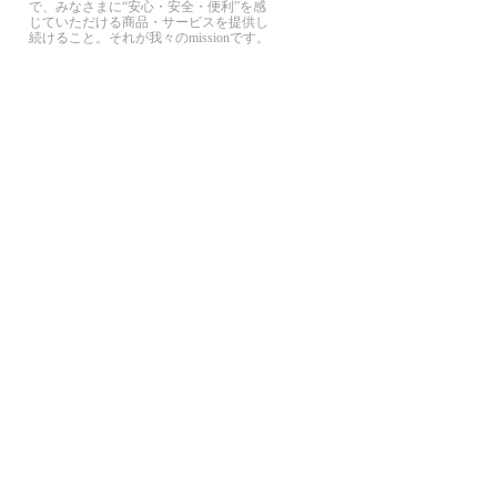
で、みなさまに“安心・安全・便利”を感
じていただける商品・サービスを提供し
続けること。それが我々のmissionです。