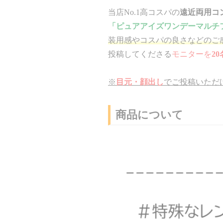
当店No.1高コスパの
遠近両用コ
「ピュアアイズワンデーマルチ
装用感やコスパの良さなどのご
投稿してくださる
モニターを
2
※
目元・顔出し
でご投稿いただ
商品について