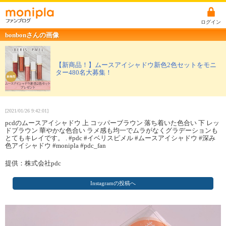
ログイン
bonbonさんの画像
【新商品！】ムースアイシャドウ新色2色セットをモニ
ター480名大募集！
[2021/01/26 9:42:01]
pcdのムースアイシャドウ 上 コッパーブラウン 落ち着いた色合い 下 レッ
ドブラウン 華やかな色合い ラメ感も均一でムラがなくグラデーションも
とてもキレイです。 . #pdc #イベリスピメル #ムースアイシャドウ #深み
色アイシャドウ #monipla #pdc_fan
提供：株式会社pdc
Instagramの投稿へ