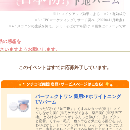
※1：メイクアップ効果による ※2：有効成分
※3：TPCマーケティングリサーチ調べ（2025年11月時点）
※4：メラニンの生成を抑え、シミ・そばかすを防ぐ ※画像はイメージです
品の感想を
くださいますようお願いします。
このイベントはすでに応募終了しています。
」配合の
パーフェクトワン 薬用SPホワイトニング
UVバーム
たった30秒で「加工級」にくすみレタッチ(※1)！ メイ
クしながら美白(※2)ケアができる、薬用美白(※2)UV下
地。 とろけるバームがするんっと伸びて、肌にピタッ
Vバーム［医薬部外品］
」
をお試しいただき、
と密着。くすみ・毛穴・色ムラなど気になる部分をふん
※2
わりぼかし、トーンアップ(※1)。フィルターをかけたよ
うに、素肌がキレイと思わせる自然な仕上がりに。うる