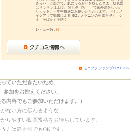
していただける方を50名様募集いたします！
さらバーム処方で、肌にうるおいを残したまま、肌表面
はサラサラ仕上げ。 SPF50+ PA++++で紫外線をしっか
りカット。一年中快適にお使いいただけます。 ※1：メ
イクアップ効果による ※2：メラニンの生成を抑え、シ
1つで7役
のバームが
※3
ミ・そばかすを防ぐ
っと密着。
レビュー数 :
99
象
へ。
※4
上がり。
+で、しっかり紫外線カット！
きたいアイテムです。
モニプラ ファンブログTOPへ
撮っていただきたいため、
、参加をお控えください。
映る内容でもご参加いただけます。）
とがない方に伝わるような、
分かりやすい動画投稿をお待ちしています。
う方は静止画でもOKです。