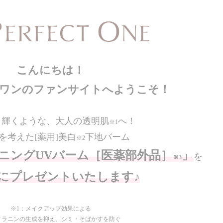
こんにちは！
ワンのファンサイトへようこそ！
、輝くような、大人の透明肌
へ！
※1
を考えた[薬用]美白
下地バーム
※2
トニングUVバーム［医薬部外品］
」
を
※3
様にプレゼントいたします♪
※1：メイクアップ効果による
メラニンの生成を抑え、シミ・そばかすを防ぐ