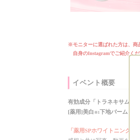
※モニターに選ばれた方は、商
自身のInstagramでご紹介
イベント概要
有効成分「トラネキサム酸
[薬用]美白
下地バーム
※1
「薬用SPホワイトニングU