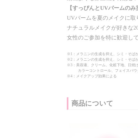
【すっぴんとUVバームのみ
UVバームを夏のメイクに取
ナチュラルメイクが好きな20
女性のご参加を特に歓迎して
※1：メラニンの生成を抑え、シミ・そば
※2：メラニンの生成を抑え、シミ・そば
※3：美容液、クリーム、化粧下地、日焼
カラーコントロール、フェイスパウダ
※4：メイクアップ効果による
商品について