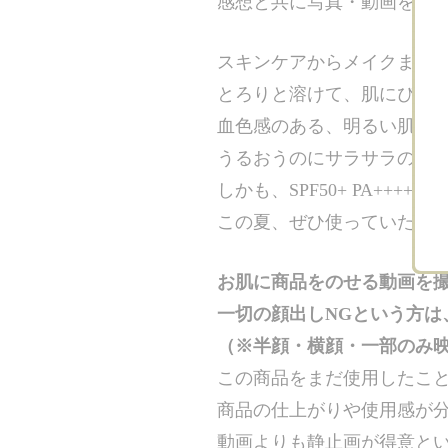
感想と共に写真・動画を投稿
スキンケアからメイクまで、
とろりと溶けて、肌にぴた
血色感のある、明るい肌印
うるおうのにサラサラの仕
しかも、SPF50+ PA+++
この夏、ぜひ使っていただ
お肌に商品をのせる動画を
一切の顔出しNGという方は
（※半顔・横顔・一部のみ
この商品をまだ使用したこ
商品の仕上がりや使用感が
動画よりも静止画が得意とい