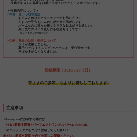
投稿テキストの修正をお願いさせていただくことがございます。
▼投稿内容について▼
OK例：使い心地や感想
するんと伸びるテクスチャーがお気に入り！
くすみや毛穴をふんわりぼかせる気がします。
バームなのに塗った後サラサラな仕上がりも嬉しい♪
外出先でのメイク直しにも役立ちそうです！
※メイクアップ効果による
NG例：商品の効能・効果について
シミが改善しました。
薬用SPホワイトニングUVバームは、安心安全です。
そばかすがなくなりました。
投稿期限：2026/6/28（日）
皆さまのご参加、心よりお待ちしております♪
注意事項
※Instagramに投稿する際には
#PR #新日本製薬 #パーフェクトワン #UVバーム #monipla
のハッシュタグをつけて投稿してください！
※ #PR #新日本製薬 を必ず先頭にご記載ください。