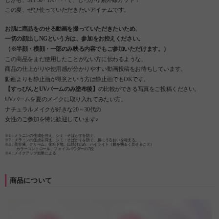
この夏、ぜひ使っていただきたいアイテムです。
お肌に商品をのせる動画を撮っていただきたいため、
一切の顔出しNGという方は、参加をお控えください。
（※半顔・横顔・一部のみ映る内容でもご参加いただけます。）
この商品をまだ使用したことがない方に伝わるような、
商品の仕上がりや使用感が分かりやすい動画投稿をお待ちしています。
動画よりも静止画が得意という方は静止画でもOKです。
【すっぴんとUVバームのみ塗布後】
の比較ができる写真をご投稿ください。
UVバームを夏のメイクに取り入れてみたい方、
ナチュラルメイクが好きな20～30代の
女性のご参加を特に歓迎しています♪
※1：メラニンの生成を抑え、シミ・そばかすを防ぐ。
※2：メラニンの生成を抑え、シミ・そばかすを防ぐ。肌にうるおいを与える。
※3：美容液、クリーム、化粧下地、日焼け止め、ハイライト（肌を明るく見せること）
カラーコントロール、フェイスパウダーの7役
※4：メイクアップ効果による
商品について