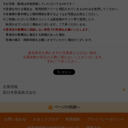
※お写真・動画は何枚投稿していただいてもOKです！
※音源を付ける場合は、商用利用フリーと明記されているもののみを使用してください。
※肖像権や著作権など権利関係を害するようなお写真はお控えください。
※ご投稿いただいた写真やコメントは販促物やサイト等で使用したり、
転用させていただく場合がございます。ご了承くださいませ。
※景表法や薬機法に抵触しない表現での投稿をお願いいたします。
景表法や薬機法に違反する投稿があった場合、
投稿の修正・削除依頼をお願いさせていただく場合がございます。
参加条件を満たす方が当選者より少ない場合、
当選者数が所定の人数に満たないことがございます。
予めご了承ください。
企業情報
新日本製薬株式会社
ページの先頭へ
お問い合わせ
スタッフブログ
利用規約
プライバシーポリシー
利用者情報の外部送信について
運営会社