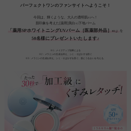
パーフェクトワンのファンサイトへようこそ！
今回は、輝くような、大人の透明肌
へ！
※1
肌印象を考えた[薬用]美白
下地バーム
※2
「薬用SPホワイトニングUVバーム［医薬部外品］
」
を
※3
50名様にプレゼントいたします♪
※1：メイクアップ効果による
※2：メラニンの生成を抑え、シミ・そばかすを防ぐ
※3：メラニンの生成を抑え、シミ・そばかすを防ぐ。肌にうるおいを与える。