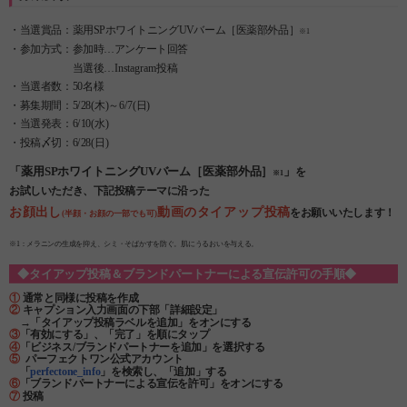
・当選賞品：薬用SPホワイトニングUVバーム［医薬部外品］
※1
・参加方式：参加時…アンケート回答
当選後…Instagram投稿
・当選者数：50名様
・募集期間：5/28(木)～6/7(日)
・当選発表：6/10(水)
・投稿〆切：6/28(日)
「薬用SPホワイトニングUVバーム［医薬部外品］
」
を
※1
お試しいただき、下記投稿テーマに沿った
お顔出し
動画のタイアップ投稿
をお願いいたします！
(半顔・お顔の一部でも可)
※1：メラニンの生成を抑え、シミ・そばかすを防ぐ。肌にうるおいを与える。
◆タイアップ投稿＆ブランドパートナーによる宣伝許可の手順◆
①
通常と同様に投稿を作成
②
キャプション入力画面の下部「詳細設定」
→「タイアップ投稿ラベルを追加」をオンにする
③
「有効にする」、「完了」を順にタップ
④
「ビジネス/ブランドパートナーを追加」を選択する
⑤
パーフェクトワン公式アカウント
「
perfectone_info
」を検索し、「追加」する
⑥
「ブランドパートナーによる宣伝を許可」をオンにする
⑦
投稿