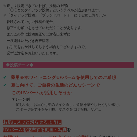
※正しく設定できていれば、投稿の上部に
「〇〇とのタイアップ投稿」というラベルが追加されます。
※
「タイアップ投稿」「ブランドパートナーによる宣伝許可」が
反映されていない投稿の場合、
修正のお願いをさせていただくことがあります。
またこの際に投稿修正では対応出来ずに
一度削除いただき再投稿等、
お手間をおかけしてしまう場合もございますので、
必ずご対応をお願いいたします。
◆投稿テーマ◆
✔
薬用SPホワイトニングUVバームを使用してのご感想
✔
夏に向けて、ご自身の生活のどんなシーンで
このUVバームが活用しそうか
▼シーン例
忙しい朝、お出かけ中のメイク直し、荷物を増やしたくない旅行、
スポーツ等で汗をかく時、マスクをつける時、など…
お肌にスッと滑らせるように
UVバームを塗布する動画・写真
を