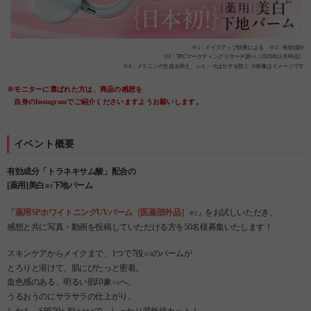
※1：メイクアップ効果による ※2：有効成分
※3：TPCマーケティングリサーチ調べ（2025年11月時点）
※4：メラニンの生成を抑え、シミ・そばかすを防ぐ ※画像はイメージです
※モニターに選ばれた方は、商品の感想を
自身のInstagramでご紹介くださいますようお願いします。
イベント概要
有効成分「トラネキサム酸」配合の
[薬用]美白
下地バーム
※1
「薬用SPホワイトニングUVバーム［医薬部外品］
」
をお試しいただき、
※2
感想と共に写真・動画を投稿していただける方を50名様募集いたします！
スキンケアからメイクまで、1つで7役
のバームが
※3
とろりと溶けて、肌にぴたっと密着。
血色感のある、明るい肌印象
へ。
※4
うるおうのにサラサラの仕上がり。
しかも、SPF50+ PA++++で、しっかり紫外線カット！