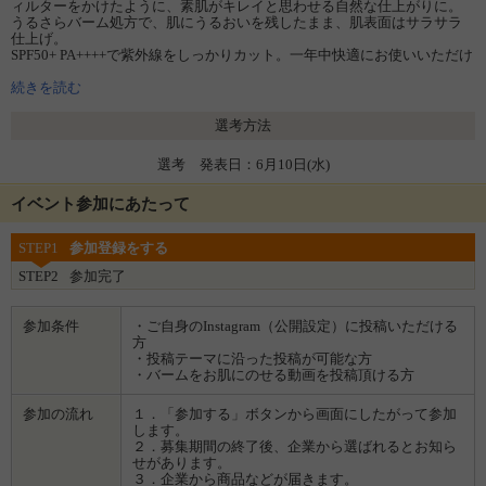
ィルターをかけたように、素肌がキレイと思わせる自然な仕上がりに。
うるさらバーム処方で、肌にうるおいを残したまま、肌表面はサラサラ
仕上げ。
SPF50+ PA++++で紫外線をしっかりカット。一年中快適にお使いいただけ
ます。
続きを読む
※1：メイクアップ効果による
※2：メラニンの生成を抑え、シミ・そばかすを防ぐ
選考方法
選考 発表日：6月10日(水)
イベント参加にあたって
STEP1
参加登録をする
STEP2
参加完了
参加条件
・ご自身のInstagram（公開設定）に投稿いただける
方
・投稿テーマに沿った投稿が可能な方
・バームをお肌にのせる動画を投稿頂ける方
参加の流れ
１．「参加する」ボタンから画面にしたがって参加
します。
２．募集期間の終了後、企業から選ばれるとお知ら
せがあります。
３．企業から商品などが届きます。