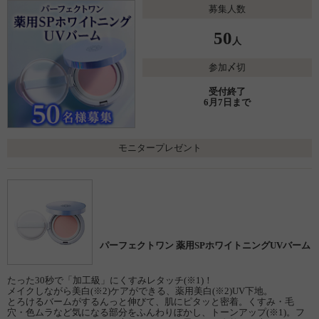
募集人数
50
人
参加〆切
受付終了
6月7日まで
モニタープレゼント
パーフェクトワン 薬用SPホワイトニングUVバーム
たった30秒で「加工級」にくすみレタッチ(※1)！
メイクしながら美白(※2)ケアができる、薬用美白(※2)UV下地。
とろけるバームがするんっと伸びて、肌にピタッと密着。くすみ・毛
穴・色ムラなど気になる部分をふんわりぼかし、トーンアップ(※1)。フ