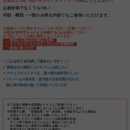
お顔出し
でタイアップ投稿
してください！
(半顔・お顔の一部でも可)
お顔全体でなくてもOK！
半顔・横顔・一部のみ映る内容でもご参加いただけます。
※投稿テーマに関するコメントを1文目にご記載ください！
※商品の説明文をそのまま転載するのはお控えください
※下記については禁止事項となっております。
・冒頭から商品名や商品の説明
・モニプラでいただきましたなどの当選報告
・冒頭に飾り文字
＼こんな方にぜひ試して頂きたいです！！／
✔
製薬会社が開発したUVバームを試したい
✔
ナチュラルメイクでも、夏の紫外線対策がしたい
✔
UVバームの塗布前・塗布後のお肌状態が伝わる
静止画や動画を撮って投稿いただける方
※ご自身の体験や使用感をメインにご投稿ください。
（効果外のことは記載しないようにお願いいたします）
※投稿する際、「効能効果」や「安全性」を保証するような表現は
お控えいただきますようお願いいたします。
※ご投稿いただいた写真やコメントは販促物や広告、
サイト等で使用させていただく場合がございます。
法に抵触しない表現での投稿をお願いしたく
使用できない表現が入っている場合は