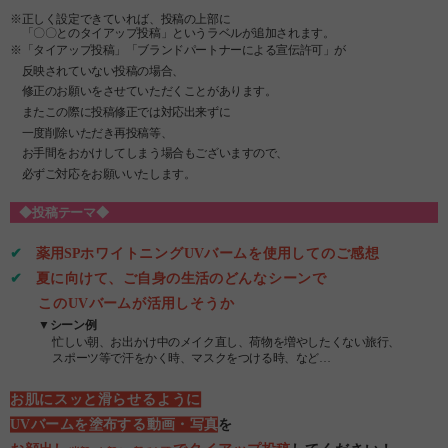
※正しく設定できていれば、投稿の上部に
「〇〇とのタイアップ投稿」というラベルが追加されます。
※
「タイアップ投稿」「ブランドパートナーによる宣伝許可」が
反映されていない投稿の場合、
修正のお願いをさせていただくことがあります。
またこの際に投稿修正では対応出来ずに
一度削除いただき再投稿等、
お手間をおかけしてしまう場合もございますので、
必ずご対応をお願いいたします。
◆投稿テーマ◆
✔
薬用SPホワイトニングUVバームを使用してのご感想
✔
夏に向けて、ご自身の生活のどんなシーンで
このUVバームが活用しそうか
▼シーン例
忙しい朝、お出かけ中のメイク直し、荷物を増やしたくない旅行、
スポーツ等で汗をかく時、マスクをつける時、など…
お肌にスッと滑らせるように
UVバームを塗布する動画・写真
を