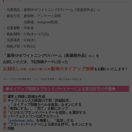
・当選賞品：薬用SPホワイトニングUVバーム［医薬部外品］
※1
・参加方式：参加時…アンケート回答
当選後…Instagram投稿
・当選者数：50名様
・募集期間：5/28(木)～6/7(日)
・当選発表：6/10(水)
・投稿〆切：6/28(日)
「薬用SPホワイトニングUVバーム［医薬部外品］
」
を
※1
お試しいただき、下記投稿テーマに沿った
お顔出し
動画のタイアップ投稿
をお願いいたします！
(半顔・お顔の一部でも可)
※1：メラニンの生成を抑え、シミ・そばかすを防ぐ。肌にうるおいを与える。
◆タイアップ投稿＆ブランドパートナーによる宣伝許可の手順◆
①
通常と同様に投稿を作成
②
キャプション入力画面の下部「詳細設定」
→「タイアップ投稿ラベルを追加」をオンにする
③
「有効にする」、「完了」を順にタップ
④
「ビジネス/ブランドパートナーを追加」を選択する
⑤
パーフェクトワン公式アカウント
「
perfectone_info
」を検索し、「追加」する
⑥
「ブランドパートナーによる宣伝を許可」をオンにする
⑦
投稿