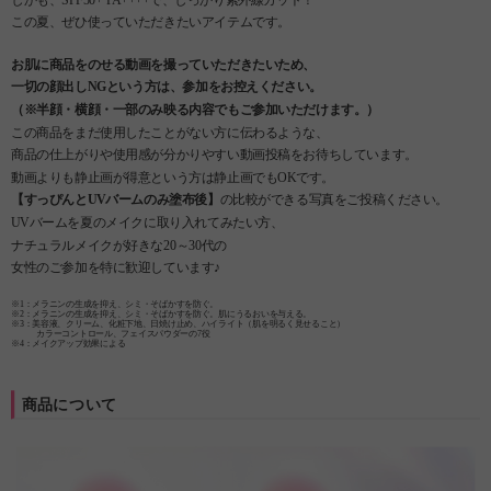
この夏、ぜひ使っていただきたいアイテムです。
お肌に商品をのせる動画を撮っていただきたいため、
一切の顔出しNGという方は、参加をお控えください。
（※半顔・横顔・一部のみ映る内容でもご参加いただけます。）
この商品をまだ使用したことがない方に伝わるような、
商品の仕上がりや使用感が分かりやすい動画投稿をお待ちしています。
動画よりも静止画が得意という方は静止画でもOKです。
【すっぴんとUVバームのみ塗布後】
の比較ができる写真をご投稿ください。
UVバームを夏のメイクに取り入れてみたい方、
ナチュラルメイクが好きな20～30代の
女性のご参加を特に歓迎しています♪
※1：メラニンの生成を抑え、シミ・そばかすを防ぐ。
※2：メラニンの生成を抑え、シミ・そばかすを防ぐ。肌にうるおいを与える。
※3：美容液、クリーム、化粧下地、日焼け止め、ハイライト（肌を明るく見せること）
カラーコントロール、フェイスパウダーの7役
※4：メイクアップ効果による
商品について