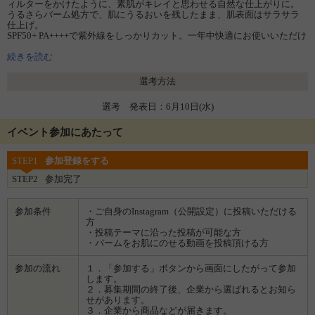
ィルターをかけたように、素肌がキレイと思わせる自然な仕上がりに。
うるさらバーム処方で、肌にうるおいを残したまま、肌表面はサラサラ
仕上げ。
SPF50+ PA++++で紫外線をしっかりカット。一年中快適にお使いいただけ
ます。
続きを読む
※1：メイクアップ効果による
※2：メラニンの生成を抑え、シミ・そばかすを防ぐ
選考方法
選考 発表日：6月10日(水)
イベント参加にあたって
STEP1
参加登録をする
STEP2
参加完了
参加条件
・ご自身のInstagram（公開設定）に投稿いただける
方
・投稿テーマに沿った投稿が可能な方
・バームをお肌にのせる動画を投稿頂ける方
参加の流れ
１．「参加する」ボタンから画面にしたがって参加
します。
２．募集期間の終了後、企業から選ばれるとお知ら
せがあります。
３．企業から商品などが届きます。