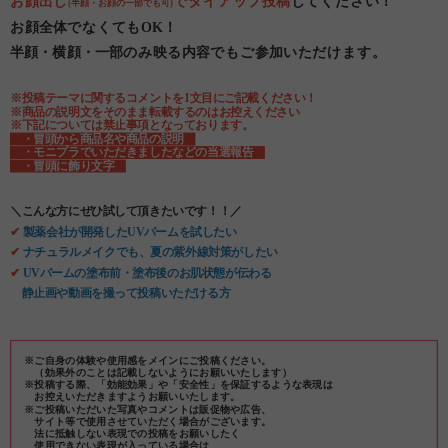
お顔出し
でタイアップ投稿
してください！
(半顔・お顔の一部でも可)
お顔全体でなくてもOK！
半顔・横顔・一部のみ映る内容でもご参加いただけます。
※投稿テーマに関するコメントを1文目にご記載ください！
※商品の説明文をそのまま転載するのはお控えください
※下記については禁止事項となっております。
・冒頭から商品名や商品の説明
・モニプラでいただきましたなどの当選報告
・冒頭に飾り文字
＼こんな方にぜひ試して頂きたいです！！／
✔
製薬会社が開発したUVバームを試したい
✔
ナチュラルメイクでも、夏の紫外線対策がしたい
✔
UVバームの塗布前・塗布後のお肌状態が伝わる
静止画や動画を撮って投稿いただける方
※ご自身の体験や使用感をメインにご投稿ください。
（効果外のことは記載しないようにお願いいたします）
※投稿する際、「効能効果」や「安全性」を保証するような表現は
お控えいただきますようお願いいたします。
※ご投稿いただいた写真やコメントは販促物や広告、
サイト等で使用させていただく場合がございます。
法に抵触しない表現での投稿をお願いしたく
使用できない表現が入っている場合は