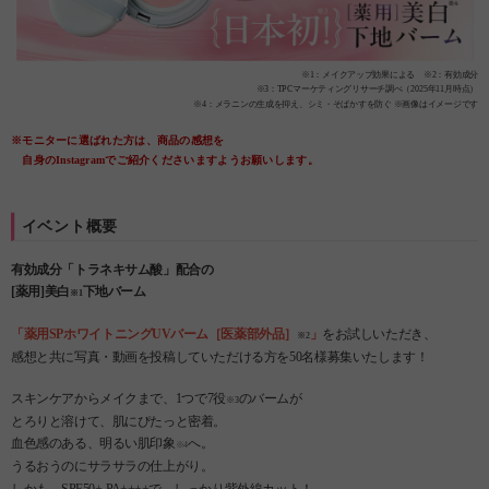
※1：メイクアップ効果による ※2：有効成分
※3：TPCマーケティングリサーチ調べ（2025年11月時点）
※4：メラニンの生成を抑え、シミ・そばかすを防ぐ ※画像はイメージです
※モニターに選ばれた方は、商品の感想を
自身のInstagramでご紹介くださいますようお願いします。
イベント概要
有効成分「トラネキサム酸」配合の
[薬用]美白
下地バーム
※1
「薬用SPホワイトニングUVバーム［医薬部外品］
」
をお試しいただき、
※2
感想と共に写真・動画を投稿していただける方を50名様募集いたします！
スキンケアからメイクまで、1つで7役
のバームが
※3
とろりと溶けて、肌にぴたっと密着。
血色感のある、明るい肌印象
へ。
※4
うるおうのにサラサラの仕上がり。
しかも、SPF50+ PA++++で、しっかり紫外線カット！