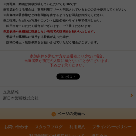
※お写真・動画は何枚投稿していただいてもOKです！
※音源を付ける場合は、商用利用フリーと明記されているもののみを使用してください。
※肖像権や著作権など権利関係を害するようなお写真はお控えください。
※ご投稿いただいた写真やコメントは販促物やサイト等で使用したり、
転用させていただく場合がございます。ご了承くださいませ。
※景表法や薬機法に抵触しない表現での投稿をお願いいたします。
景表法や薬機法に違反する投稿があった場合、
投稿の修正・削除依頼をお願いさせていただく場合がございます。
参加条件を満たす方が当選者より少ない場合、
当選者数が所定の人数に満たないことがございます。
予めご了承ください。
企業情報
新日本製薬株式会社
ページの先頭へ
お問い合わせ
スタッフブログ
利用規約
プライバシーポリシー
利用者情報の外部送信について
運営会社