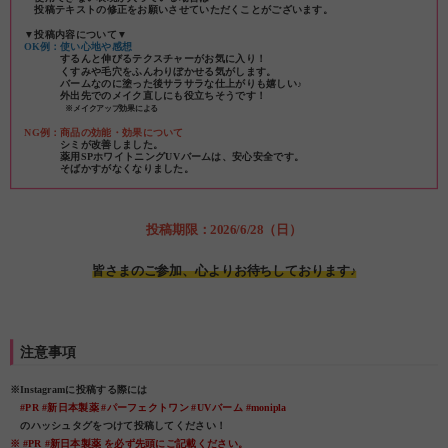
投稿テキストの修正をお願いさせていただくことがございます。
▼投稿内容について▼
OK例：使い心地や感想
するんと伸びるテクスチャーがお気に入り！
くすみや毛穴をふんわりぼかせる気がします。
バームなのに塗った後サラサラな仕上がりも嬉しい♪
外出先でのメイク直しにも役立ちそうです！
※メイクアップ効果による
NG例：商品の効能・効果について
シミが改善しました。
薬用SPホワイトニングUVバームは、安心安全です。
そばかすがなくなりました。
投稿期限：2026/6/28（日）
皆さまのご参加、心よりお待ちしております♪
注意事項
※Instagramに投稿する際には
#PR #新日本製薬 #パーフェクトワン #UVバーム #monipla
のハッシュタグをつけて投稿してください！
※ #PR #新日本製薬 を必ず先頭にご記載ください。