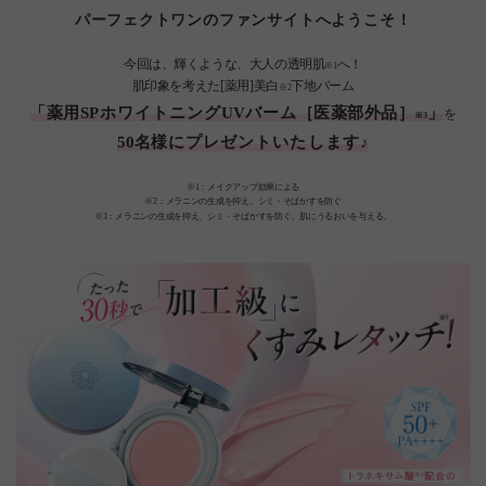
パーフェクトワンのファンサイトへようこそ！
今回は、輝くような、大人の透明肌
へ！
※1
肌印象を考えた[薬用]美白
下地バーム
※2
「薬用SPホワイトニングUVバーム［医薬部外品］
」
を
※3
50名様にプレゼントいたします♪
※1：メイクアップ効果による
※2：メラニンの生成を抑え、シミ・そばかすを防ぐ
※3：メラニンの生成を抑え、シミ・そばかすを防ぐ。肌にうるおいを与える。