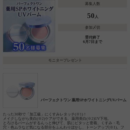
募集人数
50
人
参加〆切
受付終了
6月7日まで
モニタープレゼント
パーフェクトワン 薬用SPホワイトニングUVバーム
たった30秒で「加工級」にくすみレタッチ(※1)！
メイクしながら美白(※2)ケアができる、薬用美白(※2)UV下地。
とろけるバームがするんっと伸びて、肌にピタッと密着。くすみ・毛
穴・色ムラなど気になる部分をふんわりぼかし、トーンアップ(※1)。フ