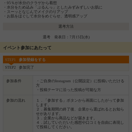
・95％が水分のクラゲから着想
・水分をため込み「ぷるんっ」としたみずみずしいお肌に
・スーッとなじんでメイクのりアップ
・お肌をほぐして水分をめぐらせ、透明感アップ
選考方法
選考 発表日：7月15日(水)
イベント参加にあたって
STEP1
参加登録をする
STEP2
参加完了
参加条件
・ご自身のInstagram（公開設定）に投稿いただける
方
・投稿テーマに沿った投稿が可能な方
参加の流れ
１．「参加する」ボタンから画面にしたがって参加
します。
２．募集期間の終了後、企業から選ばれるとお知ら
せがあります。
３．企業から商品などが届きます。
４．試していただいた感想や口コミを自由に表現し
て投稿してください。