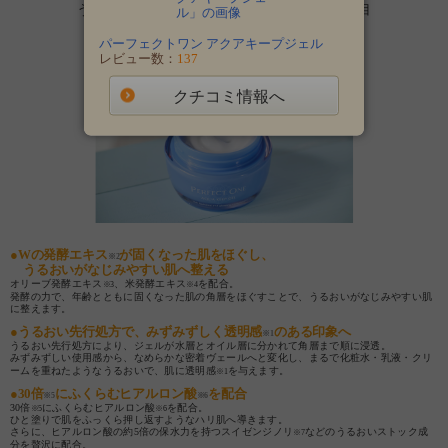
うるおいを抱え込み透明感
を与える“保水”に着目
※1
「
パーフェクトワン アクアキープジェル
」
パーフェクトワン アクアキープジェル
レビュー数：
137
クチコミ情報へ
●Wの発酵エキス
が固くなった肌をほぐし、
※2
うるおいがなじみやすい肌へ整える
オリーブ発酵エキス
、米発酵エキス
を配合。
※3
※4
発酵の力で、年齢とともに固くなった肌の角層をほぐすことで、うるおいがなじみやすい肌
に整えます。
●うるおい先行処方で、みずみずしく透明感
のある印象へ
※1
うるおい先行処方により、ジェルが水層とオイル層に分かれて角層まで順に浸透。
みずみずしい使用感から、なめらかな密着ヴェールへと変化し、まるで化粧水・乳液・クリ
ームを重ねたようなうるおいで、肌に透明感
を与えます。
※1
●30倍
にふくらむヒアルロン酸
を配合
※5
※6
30倍
にふくらむヒアルロン酸
を配合。
※5
※6
ひと塗りで肌をふっくら押し返すようなハリ肌へ導きます。
さらに、ヒアルロン酸の約5倍の保水力を持つスイゼンジノリ
などのうるおいストック成
※7
分を贅沢に配合。