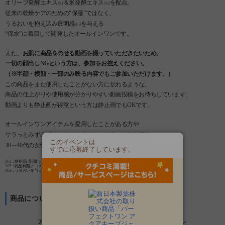
オリーブ発酵エキス
＆米発酵エキス
を配合。
※1
※2
従来の乾燥ケアのための“保湿”ではなく、
うるおいを抱え込み透明感
を与える
※3
“保水”に着目して開発したオールインワンです。
また、
お肌に商品をのせる動画を撮っていただきたいため、
一切の顔出しNGという方は、参加をお控えください。
（※半顔・横顔・一部のみ映る内容でもご参加いただけます。）
この商品をまだ使用したことがない方に伝わるような、
商品の仕上がりや使用感が分かりやすい動画投稿をお待ちしています。
動画よりも静止画が得意という方は静止画でもOKです。
オールインワンアイテムを愛用したことがある方や
サラっとみずみずしいテクスチャーのスキンケアを好む
このイベントは
30～40代の女性のご参加を特に歓迎しています♪
すでに応募終了しています。
※1：糖脂質(湿潤剤)
※2：乳酸桿菌／コメ発酵物(湿潤剤)
※3：うるおいを与えることによる
商品について
20年の肌研究から生まれた、新たなオールインワン