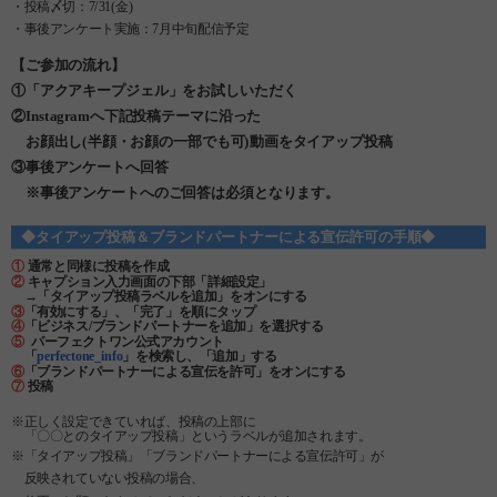
・投稿〆切：7/31(金)
・事後アンケート実施：7月中旬配信予定
【ご参加の流れ】
①「アクアキープジェル」をお試しいただく
②Instagramへ下記投稿テーマに沿った
お顔出し(半顔・お顔の一部でも可)動画をタイアップ投稿
③事後アンケートへ回答
※事後アンケートへのご回答は必須となります。
◆タイアップ投稿＆ブランドパートナーによる宣伝許可の手順◆
①
通常と同様に投稿を作成
②
キャプション入力画面の下部「詳細設定」
→「タイアップ投稿ラベルを追加」をオンにする
③
「有効にする」、「完了」を順にタップ
④
「ビジネス/ブランドパートナーを追加」を選択する
⑤
パーフェクトワン公式アカウント
「
perfectone_info
」を検索し、「追加」する
⑥
「ブランドパートナーによる宣伝を許可」をオンにする
⑦
投稿
※正しく設定できていれば、投稿の上部に
「〇〇とのタイアップ投稿」というラベルが追加されます。
※
「タイアップ投稿」「ブランドパートナーによる宣伝許可」が
反映されていない投稿の場合、