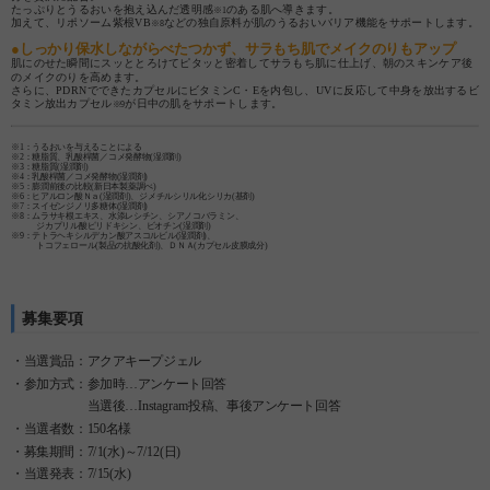
たっぷりとうるおいを抱え込んだ透明感
のある肌へ導きます。
※1
加えて、リポソーム紫根VB
などの独自原料が肌のうるおいバリア機能をサポートします。
※8
●しっかり保水しながらべたつかず、サラもち肌でメイクのりもアップ
肌にのせた瞬間にスッととろけてピタッと密着してサラもち肌に仕上げ、朝のスキンケア後
のメイクのりを高めます。
さらに、PDRNでできたカプセルにビタミンC・Eを内包し、UVに反応して中身を放出するビ
タミン放出カプセル
が日中の肌をサポートします。
※9
※1：うるおいを与えることによる
※2：糖脂質、乳酸桿菌／コメ発酵物(湿潤剤)
※3：糖脂質(湿潤剤)
※4：乳酸桿菌／コメ発酵物(湿潤剤)
※5：膨潤前後の比較(新日本製薬調べ)
※6：ヒアルロン酸Ｎａ(湿潤剤)、ジメチルシリル化シリカ(基剤)
※7：スイゼンジノリ多糖体(湿潤剤)
※8：ムラサキ根エキス、水添レシチン、シアノコバラミン、
ジカプリル酸ピリドキシン、ビオチン(湿潤剤)
※9：テトラヘキシルデカン酸アスコルビル(湿潤剤)、
トコフェロール(製品の抗酸化剤)、ＤＮＡ(カプセル皮膜成分)
募集要項
・当選賞品：アクアキープジェル
・参加方式：参加時…アンケート回答
当選後…Instagram投稿、事後アンケート回答
・当選者数：150名様
・募集期間：7/1(水)～7/12(日)
・当選発表：7/15(水)