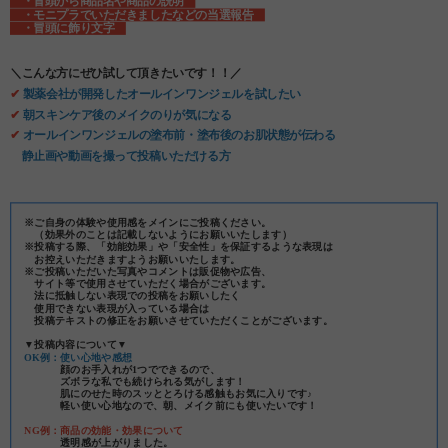
・冒頭から商品名や商品の説明
・モニプラでいただきましたなどの当選報告
・冒頭に飾り文字
＼こんな方にぜひ試して頂きたいです！！／
✔
製薬会社が開発したオールインワンジェルを試したい
✔
朝スキンケア後のメイクのりが気になる
✔
オールインワンジェルの塗布前・塗布後のお肌状態が伝わる
静止画や動画を撮って投稿いただける方
※ご自身の体験や使用感をメインにご投稿ください。
（効果外のことは記載しないようにお願いいたします）
※投稿する際、「効能効果」や「安全性」を保証するような表現は
お控えいただきますようお願いいたします。
※ご投稿いただいた写真やコメントは販促物や広告、
サイト等で使用させていただく場合がございます。
法に抵触しない表現での投稿をお願いしたく
使用できない表現が入っている場合は
投稿テキストの修正をお願いさせていただくことがございます。
▼投稿内容について▼
OK例：使い心地や感想
顔のお手入れが1つでできるので、
ズボラな私でも続けられる気がします！
肌にのせた時のスッととろける感触もお気に入りです♪
軽い使い心地なので、朝、メイク前にも使いたいです！
NG例：商品の効能・効果について
透明感が上がりました。