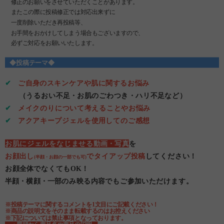
修正のお願いをさせていただくことがあります。
またこの際に投稿修正では対応出来ずに
一度削除いただき再投稿等、
お手間をおかけしてしまう場合もございますので、
必ずご対応をお願いいたします。
◆投稿テーマ◆
✔
ご自身のスキンケアや肌に関するお悩み
（うるおい不足・お肌のごわつき・ハリ不足など）
✔
メイクのりについて考えることやお悩み
✔
アクアキープジェルを使用してのご感想
お肌にジェルをなじませる動画・写真
を
お顔出し
でタイアップ投稿
してください！
(半顔・お顔の一部でも可)
お顔全体でなくてもOK！
半顔・横顔・一部のみ映る内容でもご参加いただけます。
※投稿テーマに関するコメントを1文目にご記載ください！
※商品の説明文をそのまま転載するのはお控えください
※下記については禁止事項となっております。