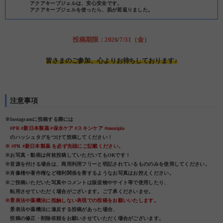
アクアキープジェルは、安心安全です。
アクアキープジェルを使ったら、肌が若返りました。
投稿期限：2026/7/31（金）
皆さまのご参加、心よりお待ちしております♪
注意事項
※Instagramに投稿する際には
#PR #新日本製薬 #保水ケア #スキンケア #monipla
のハッシュタグをつけて投稿してください！
※ #PR #新日本製薬 を必ず先頭にご記載ください。
※お写真・動画は何枚投稿していただいてもOKです！
※音源を付ける場合は、商用利用フリーと明記されているもののみを使用してください。
※肖像権や著作権など権利関係を害するようなお写真はお控えください。
※ご投稿いただいた写真やコメントは販促物やサイト等で使用したり、
転用させていただく場合がございます。ご了承くださいませ。
※景表法や薬機法に抵触しない表現での投稿をお願いいたします。
景表法や薬機法に違反する投稿があった場合、
投稿の修正・削除依頼をお願いさせていただく場合がございます。