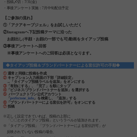
・投稿〆切：7/31(金)
・事後アンケート実施：7月中旬配信予定
【ご参加の流れ】
①「アクアキープジェル」をお試しいただく
②Instagramへ下記投稿テーマに沿った
お顔出し(半顔・お顔の一部でも可)動画をタイアップ投稿
③事後アンケートへ回答
※事後アンケートへのご回答は必須となります。
◆タイアップ投稿＆ブランドパートナーによる宣伝許可の手順◆
①
通常と同様に投稿を作成
②
キャプション入力画面の下部「詳細設定」
→「タイアップ投稿ラベルを追加」をオンにする
③
「有効にする」、「完了」を順にタップ
④
「ビジネス/ブランドパートナーを追加」を選択する
⑤
パーフェクトワン公式アカウント
「
perfectone_info
」を検索し、「追加」する
⑥
「ブランドパートナーによる宣伝を許可」をオンにする
⑦
投稿
※正しく設定できていれば、投稿の上部に
「〇〇とのタイアップ投稿」というラベルが追加されます。
※
「タイアップ投稿」「ブランドパートナーによる宣伝許可」が
反映されていない投稿の場合、