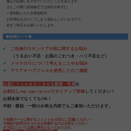
修正のお願いをさせていただくことがあります。
またこの際に投稿修正では対応出来ずに
一度削除いただき再投稿等、
お手間をおかけしてしまう場合もございますので、
必ずご対応をお願いいたします。
◆投稿テーマ◆
✔
ご自身のスキンケアや肌に関するお悩み
（うるおい不足・お肌のごわつき・ハリ不足など）
✔
メイクのりについて考えることやお悩み
✔
アクアキープジェルを使用してのご感想
お肌にジェルをなじませる動画・写真
を
お顔出し
でタイアップ投稿
してください！
(半顔・お顔の一部でも可)
お顔全体でなくてもOK！
半顔・横顔・一部のみ映る内容でもご参加いただけます。
※投稿テーマに関するコメントを1文目にご記載ください！
※商品の説明文をそのまま転載するのはお控えください
※下記については禁止事項となっております。