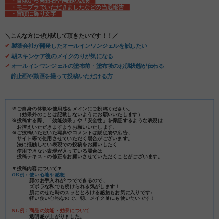
・冒頭から商品名や商品の説明
・モニプラでいただきましたなどの当選報告
・冒頭に飾り文字
＼こんな方にぜひ試して頂きたいです！！／
✔
製薬会社が開発したオールインワンジェルを試したい
✔
朝スキンケア後のメイクのりが気になる
✔
オールインワンジェルの塗布前・塗布後のお肌状態が伝わる
静止画や動画を撮って投稿いただける方
※ご自身の体験や使用感をメインにご投稿ください。
（効果外のことは記載しないようにお願いいたします）
※投稿する際、「効能効果」や「安全性」を保証するような表現は
お控えいただきますようお願いいたします。
※ご投稿いただいた写真やコメントは販促物や広告、
サイト等で使用させていただく場合がございます。
法に抵触しない表現での投稿をお願いしたく
使用できない表現が入っている場合は
投稿テキストの修正をお願いさせていただくことがございます。
▼投稿内容について▼
OK例：使い心地や感想
顔のお手入れが1つでできるので、
ズボラな私でも続けられる気がします！
肌にのせた時のスッととろける感触もお気に入りです♪
軽い使い心地なので、朝、メイク前にも使いたいです！
NG例：商品の効能・効果について
透明感が上がりました。