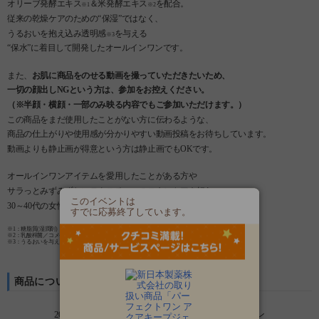
オリーブ発酵エキス
＆米発酵エキス
を配合。
※1
※2
従来の乾燥ケアのための“保湿”ではなく、
うるおいを抱え込み透明感
を与える
※3
“保水”に着目して開発したオールインワンです。
また、
お肌に商品をのせる動画を撮っていただきたいため、
一切の顔出しNGという方は、参加をお控えください。
（※半顔・横顔・一部のみ映る内容でもご参加いただけます。）
この商品をまだ使用したことがない方に伝わるような、
商品の仕上がりや使用感が分かりやすい動画投稿をお待ちしています。
動画よりも静止画が得意という方は静止画でもOKです。
オールインワンアイテムを愛用したことがある方や
サラっとみずみずしいテクスチャーのスキンケアを好む
このイベントは
30～40代の女性のご参加を特に歓迎しています♪
すでに応募終了しています。
※1：糖脂質(湿潤剤)
※2：乳酸桿菌／コメ発酵物(湿潤剤)
※3：うるおいを与えることによる
商品について
20年の肌研究から生まれた、新たなオールインワン