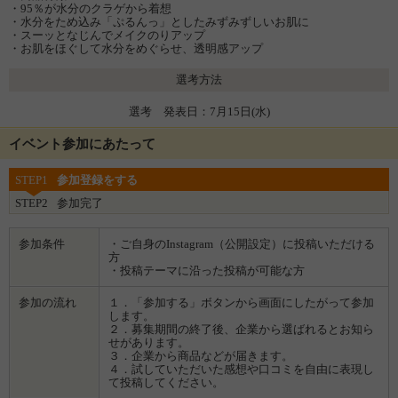
・95％が水分のクラゲから着想
・水分をため込み「ぷるんっ」としたみずみずしいお肌に
・スーッとなじんでメイクのりアップ
・お肌をほぐして水分をめぐらせ、透明感アップ
選考方法
選考 発表日：7月15日(水)
イベント参加にあたって
STEP1
参加登録をする
STEP2
参加完了
参加条件
・ご自身のInstagram（公開設定）に投稿いただける
方
・投稿テーマに沿った投稿が可能な方
参加の流れ
１．「参加する」ボタンから画面にしたがって参加
します。
２．募集期間の終了後、企業から選ばれるとお知ら
せがあります。
３．企業から商品などが届きます。
４．試していただいた感想や口コミを自由に表現し
て投稿してください。