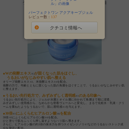
うるおいを抱え込み透明感
を与える“保水”に着目
※1
「
パーフェクトワン アクアキープジェル
」
パーフェクトワン アクアキープジェル
レビュー数：
137
クチコミ情報へ
●Wの発酵エキス
が固くなった肌をほぐし、
※2
うるおいがなじみやすい肌へ整える
オリーブ発酵エキス
、米発酵エキス
を配合。
※3
※4
発酵の力で、年齢とともに固くなった肌の角層をほぐすことで、うるおいがなじみやすい肌
に整えます。
●うるおい先行処方で、みずみずしく透明感
のある印象へ
※1
うるおい先行処方により、ジェルが水層とオイル層に分かれて角層まで順に浸透。
みずみずしい使用感から、なめらかな密着ヴェールへと変化し、まるで化粧水・乳液・クリ
ームを重ねたようなうるおいで、肌に透明感
を与えます。
※1
●30倍
にふくらむヒアルロン酸
を配合
※5
※6
30倍
にふくらむヒアルロン酸
を配合。
※5
※6
ひと塗りで肌をふっくら押し返すようなハリ肌へ導きます。
さらに、ヒアルロン酸の約5倍の保水力を持つスイゼンジノリ
などのうるおいストック成
※7
分を贅沢に配合。