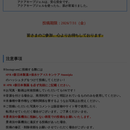
アクアキープジェルは、安心安全です。
アクアキープジェルを使ったら、肌が若返りました。
投稿期限：2026/7/31（金）
皆さまのご参加、心よりお待ちしております♪
注意事項
※Instagramに投稿する際には
#PR #新日本製薬 #保水ケア #スキンケア #monipla
のハッシュタグをつけて投稿してください！
※ #PR #新日本製薬 を必ず先頭にご記載ください。
※お写真・動画は何枚投稿していただいてもOKです！
※音源を付ける場合は、商用利用フリーと明記されているもののみを使用してください。
※肖像権や著作権など権利関係を害するようなお写真はお控えください。
※ご投稿いただいた写真やコメントは販促物やサイト等で使用したり、
転用させていただく場合がございます。ご了承くださいませ。
※景表法や薬機法に抵触しない表現での投稿をお願いいたします。
景表法や薬機法に違反する投稿があった場合、
投稿の修正・削除依頼をお願いさせていただく場合がございます。