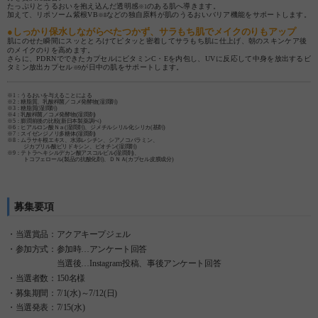
たっぷりとうるおいを抱え込んだ透明感
のある肌へ導きます。
※1
加えて、リポソーム紫根VB
などの独自原料が肌のうるおいバリア機能をサポートします。
※8
●しっかり保水しながらべたつかず、サラもち肌でメイクのりもアップ
肌にのせた瞬間にスッととろけてピタッと密着してサラもち肌に仕上げ、朝のスキンケア後
のメイクのりを高めます。
さらに、PDRNでできたカプセルにビタミンC・Eを内包し、UVに反応して中身を放出するビ
タミン放出カプセル
が日中の肌をサポートします。
※9
※1：うるおいを与えることによる
※2：糖脂質、乳酸桿菌／コメ発酵物(湿潤剤)
※3：糖脂質(湿潤剤)
※4：乳酸桿菌／コメ発酵物(湿潤剤)
※5：膨潤前後の比較(新日本製薬調べ)
※6：ヒアルロン酸Ｎａ(湿潤剤)、ジメチルシリル化シリカ(基剤)
※7：スイゼンジノリ多糖体(湿潤剤)
※8：ムラサキ根エキス、水添レシチン、シアノコバラミン、
ジカプリル酸ピリドキシン、ビオチン(湿潤剤)
※9：テトラヘキシルデカン酸アスコルビル(湿潤剤)、
トコフェロール(製品の抗酸化剤)、ＤＮＡ(カプセル皮膜成分)
募集要項
・当選賞品：アクアキープジェル
・参加方式：参加時…アンケート回答
当選後…Instagram投稿、事後アンケート回答
・当選者数：150名様
・募集期間：7/1(水)～7/12(日)
・当選発表：7/15(水)