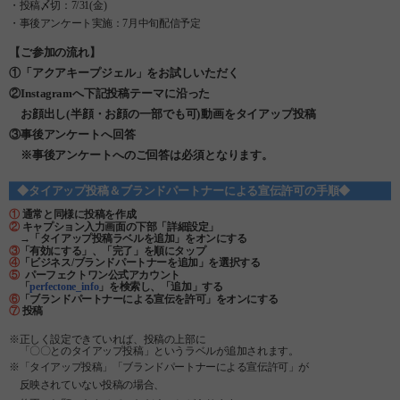
・投稿〆切：7/31(金)
・事後アンケート実施：7月中旬配信予定
【ご参加の流れ】
①「アクアキープジェル」をお試しいただく
②Instagramへ下記投稿テーマに沿った
お顔出し(半顔・お顔の一部でも可)動画をタイアップ投稿
③事後アンケートへ回答
※事後アンケートへのご回答は必須となります。
◆タイアップ投稿＆ブランドパートナーによる宣伝許可の手順◆
①
通常と同様に投稿を作成
②
キャプション入力画面の下部「詳細設定」
→「タイアップ投稿ラベルを追加」をオンにする
③
「有効にする」、「完了」を順にタップ
④
「ビジネス/ブランドパートナーを追加」を選択する
⑤
パーフェクトワン公式アカウント
「
perfectone_info
」を検索し、「追加」する
⑥
「ブランドパートナーによる宣伝を許可」をオンにする
⑦
投稿
※正しく設定できていれば、投稿の上部に
「〇〇とのタイアップ投稿」というラベルが追加されます。
※
「タイアップ投稿」「ブランドパートナーによる宣伝許可」が
反映されていない投稿の場合、