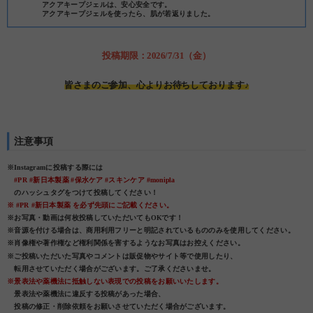
アクアキープジェルは、安心安全です。
アクアキープジェルを使ったら、肌が若返りました。
投稿期限：2026/7/31（金）
皆さまのご参加、心よりお待ちしております♪
注意事項
※Instagramに投稿する際には
#PR #新日本製薬 #保水ケア #スキンケア #monipla
のハッシュタグをつけて投稿してください！
※ #PR #新日本製薬 を必ず先頭にご記載ください。
※お写真・動画は何枚投稿していただいてもOKです！
※音源を付ける場合は、商用利用フリーと明記されているもののみを使用してください。
※肖像権や著作権など権利関係を害するようなお写真はお控えください。
※ご投稿いただいた写真やコメントは販促物やサイト等で使用したり、
転用させていただく場合がございます。ご了承くださいませ。
※景表法や薬機法に抵触しない表現での投稿をお願いいたします。
景表法や薬機法に違反する投稿があった場合、
投稿の修正・削除依頼をお願いさせていただく場合がございます。