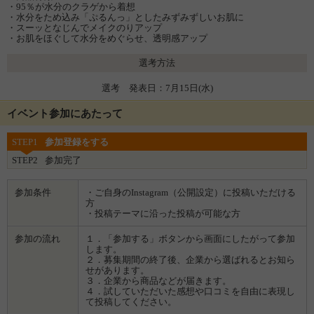
・95％が水分のクラゲから着想
・水分をため込み「ぷるんっ」としたみずみずしいお肌に
・スーッとなじんでメイクのりアップ
・お肌をほぐして水分をめぐらせ、透明感アップ
選考方法
選考 発表日：7月15日(水)
イベント参加にあたって
STEP1
参加登録をする
STEP2
参加完了
参加条件
・ご自身のInstagram（公開設定）に投稿いただける
方
・投稿テーマに沿った投稿が可能な方
参加の流れ
１．「参加する」ボタンから画面にしたがって参加
します。
２．募集期間の終了後、企業から選ばれるとお知ら
せがあります。
３．企業から商品などが届きます。
４．試していただいた感想や口コミを自由に表現し
て投稿してください。