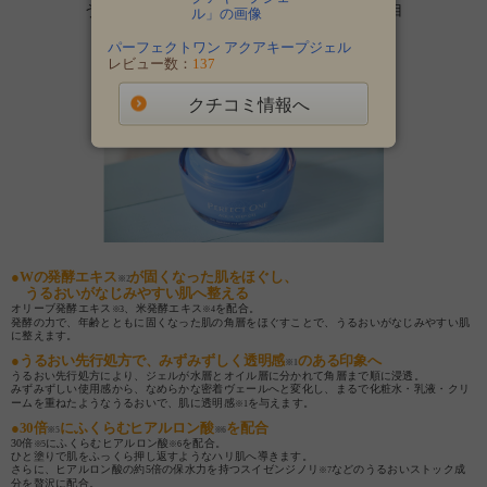
うるおいを抱え込み透明感
を与える“保水”に着目
※1
「
パーフェクトワン アクアキープジェル
」
パーフェクトワン アクアキープジェル
レビュー数：
137
クチコミ情報へ
●Wの発酵エキス
が固くなった肌をほぐし、
※2
うるおいがなじみやすい肌へ整える
オリーブ発酵エキス
、米発酵エキス
を配合。
※3
※4
発酵の力で、年齢とともに固くなった肌の角層をほぐすことで、うるおいがなじみやすい肌
に整えます。
●うるおい先行処方で、みずみずしく透明感
のある印象へ
※1
うるおい先行処方により、ジェルが水層とオイル層に分かれて角層まで順に浸透。
みずみずしい使用感から、なめらかな密着ヴェールへと変化し、まるで化粧水・乳液・クリ
ームを重ねたようなうるおいで、肌に透明感
を与えます。
※1
●30倍
にふくらむヒアルロン酸
を配合
※5
※6
30倍
にふくらむヒアルロン酸
を配合。
※5
※6
ひと塗りで肌をふっくら押し返すようなハリ肌へ導きます。
さらに、ヒアルロン酸の約5倍の保水力を持つスイゼンジノリ
などのうるおいストック成
※7
分を贅沢に配合。