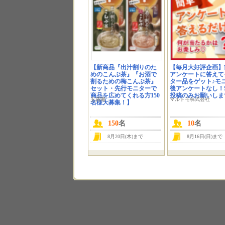
【新商品『出汁割りのた
【毎月大好評企画】
めのこんぶ茶』『お酒で
アンケートに答えて
割るための梅こんぶ茶』
ター品をゲット♪モ
セット・先行モニターで
後アンケートなし！S
商品を広めてくれる方150
投稿のみお願いしま
玉露園
マルトモ株式会社
名様大募集！】
150
名
10
名
8月20日(木)まで
8月16日(日)まで