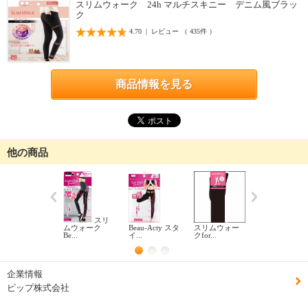
スリムウォーク 24h マルチスキニー デニム風ブラッ
ク
4.70 | レビュー （ 435件 ）
商品情報を見る
他の商品
スリ
ムウォーク
Beau-Acty スタ
スリムウォー
リムウォー
Be...
イ...
クfor...
ク ...
企業情報
ピップ株式会社