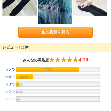
他の投稿を見る
レビュー(435件)
4.70
みんなの満足度
☆5つ
75.7%
☆4つ
20.5%
☆3つ
3.5%
☆2つ
0.3%
☆1つ
0%