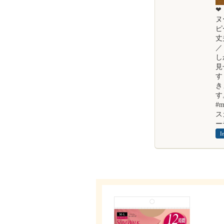
❤
ヌ
ピ
丈
／
し
見
す
き
す
#
ス
ー
I