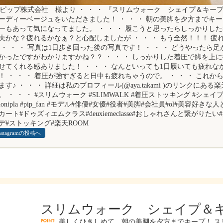
︎ ピップ株式会社 様より ・ ・ ・ 『スリムウォーク シェイプ＆キー
ーディーベージュをいただきました！ ・ ・ ・ 朝の美脚を夕方までキ
ーもあって気になってました。 ・ ・ ・ 履こうと思ったらしっかりし
夫かな？疲れるかなぁ？と心配しましたが ・ ・ ・ もう全然！！！ 疲れ知
 ・ ・ ・ 写真は1日歩き回った後の写真です！ ・ ・ ・ どうやったら
かったですがわかりますかね？？ ・ ・ ・ しっかりした着圧で脚を上
せてくれる感ありました！ ・ ・ ・ なんといっても1日履いても疲れ
！ ・ ・ ・ 着圧が強すぎると日中も疲れちゃうので。 ・ ・ ・ これ
ます♪ ・ ・ ・ 詳細は私のプロフィール(@aya.takami )のリンクにあ
。 ・ ・ ・ #スリムウォーク #SLIMWALK #着圧ストッキング #シェ
monipla #pip_fan #モデル#俳優#女優#役者#美脚#会社員#ol#美容好
カート#ドゥズィエムクラス#deuxiemeclasse#おしゃれさんと繋がりた
デ#ストッキング#楽天ROOM
nstagramの投稿へ
スリムウォーク シェイプ＆
美しくひきしめて、朝の美脚を夕方までキープ！ ス