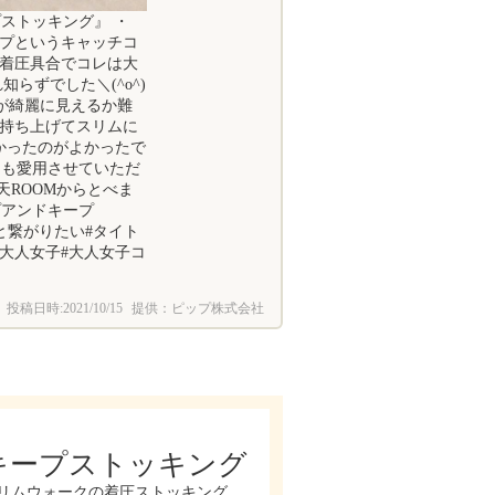
プストッキング』 ・
ープというキャッチコ
た着圧具合でコレは大
らずでした＼(^o^)
足が綺麗に見えるか難
に持ち上げてスリムに
なかったのがよかったで
からも愛用させていただ
る楽天ROOMからとべま
イプアンドキープ
きな人と繋がりたい#タイト
い#大人女子#大人女子コ
投稿日時:
2021/10/15
提供：ピップ株式会社
キープストッキング
リムウォークの着圧ストッキング