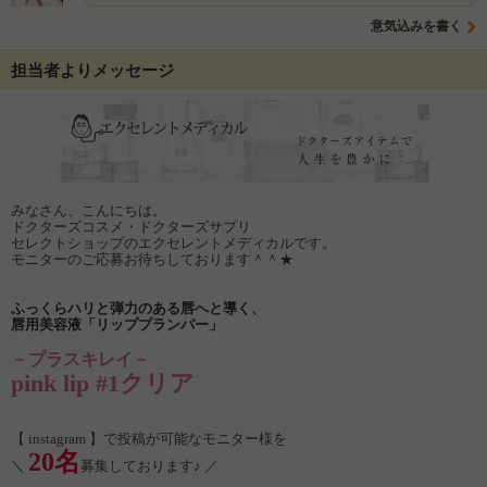
意気込みを書く
担当者よりメッセージ
みなさん、こんにちは。
ドクターズコスメ・ドクターズサプリ
セレクトショップのエクセレントメディカルです。
モニターのご応募お待ちしております＾＾★
ふっくらハリと弾力のある唇へと導く、
唇用美容液「リッププランパー」
－プラスキレイ－
pink lip #1クリア
【 instagram 】で投稿が可能なモニター様を
20名
＼
募集しております♪ ／