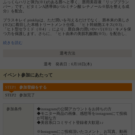
ふっくらハリと弾力(※1)のある唇へと導く、唇用美容液「リッププラン
パー」です。ビタミンA誘導体(パルミチン酸 レチノール※肌を整える成
分）を配合。
プラスキレイ pinklipは、ただ潤いを与えるだけでなく、唇本来の美しさ
(※2)に着目した本格トリートメント仕様。「ヒト幹細胞エキス(※3)」
「ヒト型セラミド（※4）」により、唇自身の潤いやハリ(※1)・キメを保
つ力を保護します。さらに、「ヒト由来の美肌乳酸菌(※5)」を配合し、
バリア機能をサポート(※6)。じゅわっとハリ艶(※1)にじむ上品な唇をご
体感ください。
続きを読む
一日に数回、清潔で乾いた唇の輪郭に、塗布用スティックでたっぷりと
選考方法
塗ってご使用ください。単独でも、口紅の上からでもご使用いただけま
す。
選考 発表日：6月18日(木)
人気のリッププランパー、リップアディクト、ラシャスリップスご愛用
者へもおすすめです。
イベント参加にあたって
STEP1
参加登録をする
※1：メイクアップ効果による
STEP2
参加完了
※2：キメの整った唇に導く
※3：ヒト脂肪細胞順化培養液エキス:保湿成分
※4：セラミドNG/NP/AP:保湿成分
参加条件
◆instagramの公開アカウントをお持ちの方
※5：エンテロコッカスフェカリス:肌を整える成分
◆モニター商品の画像、感想等をinstagramにて投稿
※6：唇の荒れを防ぐ
が可能な方
◆美容系口コミサイト登録者大歓迎♪♪
※Instagramにご投稿頂いたコメント、お写真、動画