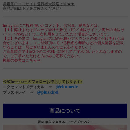
美容系口コミサイト登録者大歓迎です★★
商品詳細は下記をご確認ください♪
Instagramにご投稿頂いたコメント、お写真、動画などは、
【１】弊社またはグループ会社の販促（HP／通販サイト／海外の通販サ
イト／SNSなど）で二次利用させていただく場合がございます。
【２】その際に、InstagramのIDの記載やアカウントのタグ付けを行う場
合がございます。（ご登録頂いている氏名や年齢などの個人情報を記載
することは一切ございませんのでご安心ください。）
ご応募時点で上記2つの二次利用に関してご了承頂いたとみなしますの
で、ご了承いただける方のみご応募ください。
掲載の参考は
こちら⇒
公式Instagramのフォローお待ちしております♪
@ekumede
エクセレントメディカル ⇒
@pluskirei
プラスキレイ ⇒
商品について