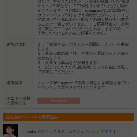
などは、弊社またはグループ会社の販促（HP／通販
サイト／SNSなど）で二次利用させていただく場合
がございます。その際に、InstagramのIDの記載やア
カウントのタグ付けを行う場合がございます。（ご
登録頂いている氏名や年齢などの個人情報を記載す
ることは一切ございません。）ご応募時点で二次利
用に関してご了承いただいたとみなしますので、ご
了承いただける方のみご応募ください。
参加の流れ
１．「参加する」ボタンから画面にしたがって参加
します。
２．募集期間の終了後、企業から選ばれるとお知ら
せがあります。
３．企業から商品などが届きます。
４．試していただいた感想や口コミを自由に表現し
て投稿してください。
選考基準
スタッフがInstagramで投稿可能な方を確認させてい
ただいた上で選考させていただきます。
モニター感想
Instagram
の投稿方法
みんなのイベントの意気込み
Ruka
ぜひインスタグラムでシェアしたいです！！