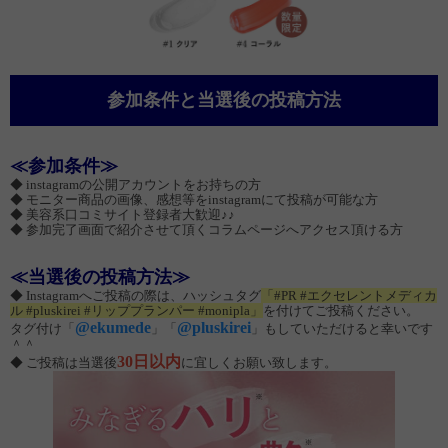
参加条件と当選後の投稿方法
≪参加条件≫
◆ instagramの公開アカウントをお持ちの方
◆ モニター商品の画像、感想等をinstagramにて投稿が可能な方
◆ 美容系口コミサイト登録者大歓迎♪♪
◆ 参加完了画面で紹介させて頂くコラムページへアクセス頂ける方
≪当選後の投稿方法≫
◆ Instagramへご投稿の際は、ハッシュタグ
「#PR #エクセレントメディカ
ル #pluskirei #リッププランパー #monipla」
を付けてご投稿ください。
@ekumede
@pluskirei
タグ付け「
」「
」もしていただけると幸いです
＾＾
30日以内
◆ ご投稿は当選後
に宜しくお願い致します。