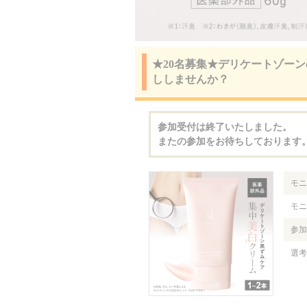
★20名募集★デリケートゾー
ししませんか？
参加受付は終了いたしました。
またの参加をお待ちしております
モニ
モニ
参加
選考