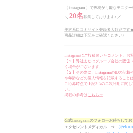
【 instagram 】で投稿が可能なモニタ
20名
＼
募集しております♪ ／
美容系口コミサイト登録者大歓迎です
商品詳細は下記をご確認ください♪
Instagramにご投稿頂いたコメント、
【１】弊社またはグループ会社の販促（
く場合がございます。
【２】その際に、InstagramのI
や年齢などの個人情報を記載すること
ご応募時点で上記2つの二次利用に関
い。
掲載の参考は
こちら⇒
公式Instagramのフォローお待ちして
@ekum
エクセレントメディカル ⇒