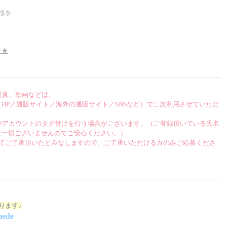
ー様を
★★
お写真、動画などは、
HP／通販サイト／海外の通販サイト／SNSなど）で二次利用させていただ
Dの記載やアカウントのタグ付けを行う場合がございます。（ご登録頂いている氏名
は一切ございませんのでご安心ください。）
してご了承頂いたとみなしますので、ご了承いただける方のみご応募くださ
おります♪
ede