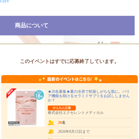
care
商品について
このイベントはすでに応募終了しています。
★20名募集★夏の冷房で乾燥しがちな肌に。バリ
ア機能を助けるセラミドサプリをお試ししません
か？
株式会社エクセレントメディカル
20
名
2026年8月12日まで