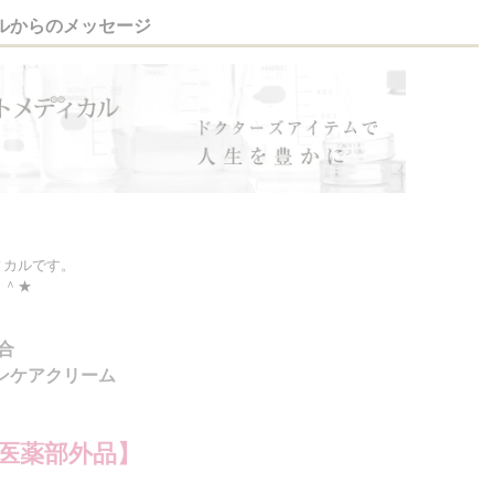
ルからのメッセージ
ィカルです。
＾＾★
合
ンケアクリーム
医薬部外品】