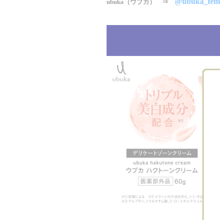
@ubuka_fem
ubuka（ウブカ） ⇒