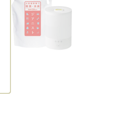
Sei
8m107d4c
ほて
乾燥しがちなのでぜ
中からケアして美肌
ぜひ参加させて
ひ飲みたいです。
になりたいんです。
だきたいです。
味…
…