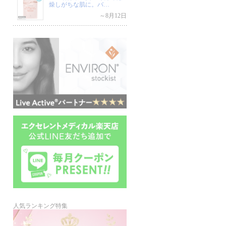
燥しがちな肌に。バ…
～8月12日
人気ランキング特集