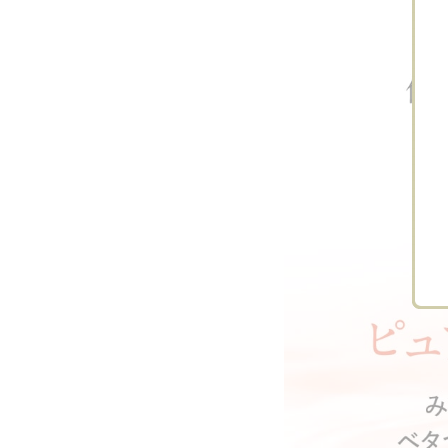
yukiandi…
ちえ
莉緒
エアコンや温度差で
自宅保育中でエアコ
手軽にイン
肌がやられてしま
ンをつけっぱなし
できて魅力
う…
に…
す！…