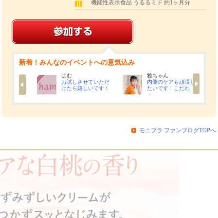
機能性表示食品 うるるミド 約1ヶ月分
新着！みんなのイベントへの意気込み
はむ
雅ちゃん
ナーケア
お試しさせていただ
内側のケアも頑張り
的で
けたら嬉しいです！
たいです！こだわ
っ…
モニプラ ファンブログTOPへ