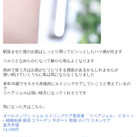
馴染ませた後のお肌はしっとり潤ってピンッとしたハリ感が出ます
ツルリとなめらかになって触り心地もよくなります
初めて使う方はお肌がピリピリする感覚があるかもしれませんが
使い続けていくうちに私は気にならなくなりました
来年30歳でそろそろ本格的にエイジングケアしていこうと考えているの
で
リペアジェルは強い味方になってくれそうです
気になった方はこちら↓
オールインワン ジェル エイジングケア美容液 「リペアジェル」 ビタミン
c 植物由来 保湿 コラーゲン サポート 乾燥 小ジワ スキンケア
楽天市場
14,190円