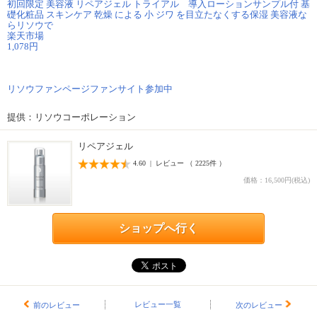
初回限定 美容液 リペアジェル トライアル 導入ローションサンプル付 基
礎化粧品 スキンケア 乾燥 による 小 ジワ を目立たなくする保湿 美容液な
らリソウで
楽天市場
1,078円
リソウファンページファンサイト参加中
提供：リソウコーポレーション
リペアジェル
4.60 | レビュー （ 2225件 ）
価格：16,500円(税込)
ショップへ行く
レビュー一覧
前のレビュー
次のレビュー