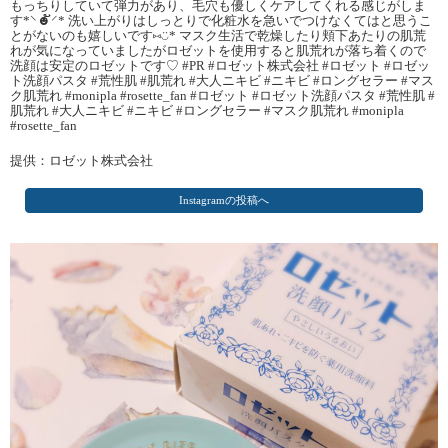
もっちりしていて弾力があり、毛穴も優しくケアしてくれる感じがしま
す*⸌☻ັ⸍* 洗い上がりはしっとりで化粧水を急いでつけなくてはと思うこ
とがないのも嬉しいです⑅◡̈* マスク生活で乾燥したり頬下あたりの肌荒
れが気になっていましたがロゼットを使用すると肌荒れが落ち着くので
洗顔は安定のロゼットです♡ #PR #ロゼット株式会社 #ロゼット #ロゼッ
ト洗顔パスタ #荒性肌 #肌荒れ #大人ニキビ #ニキビ #ロングセラー #マス
ク肌荒れ #monipla #rosette_fan #ロゼット #ロゼット洗顔パスタ #荒性肌 #
肌荒れ #大人ニキビ #ニキビ #ロングセラー #マスク肌荒れ #monipla
#rosette_fan
提供：ロゼット株式会社
Instagramの投稿へ