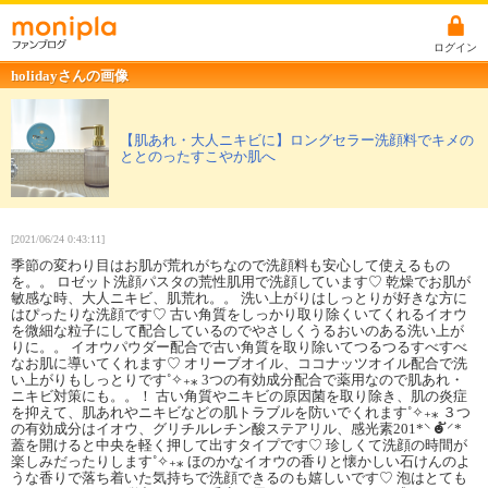
ログイン
holidayさんの画像
【肌あれ・大人ニキビに】ロングセラー洗顔料でキメの
ととのったすこやか肌へ
[2021/06/24 0:43:11]
季節の変わり目はお肌が荒れがちなので洗顔料も安心して使えるもの
を。。 ロゼット洗顔パスタの荒性肌用で洗顔しています♡ 乾燥でお肌が
敏感な時、大人ニキビ、肌荒れ。。 洗い上がりはしっとりが好きな方に
はぴったりな洗顔です♡ 古い角質をしっかり取り除くいてくれるイオウ
を微細な粒子にして配合しているのでやさしくうるおいのある洗い上が
りに。。 イオウパウダー配合で古い角質を取り除いてつるつるすべすべ
なお肌に導いてくれます♡ オリーブオイル、ココナッツオイル配合で洗
い上がりもしっとりです˚✧₊⁎ 3つの有効成分配合で薬用なので肌あれ・
ニキビ対策にも。。！ 古い角質やニキビの原因菌を取り除き、肌の炎症
を抑えて、肌あれやニキビなどの肌トラブルを防いでくれます˚✧₊⁎ ３つ
の有効成分はイオウ、グリチルレチン酸ステアリル、感光素201*⸌☻ັ⸍*
蓋を開けると中央を軽く押して出すタイプです♡ 珍しくて洗顔の時間が
楽しみだったりします˚✧₊⁎ ほのかなイオウの香りと懐かしい石けんのよ
うな香りで落ち着いた気持ちで洗顔できるのも嬉しいです♡ 泡はとても