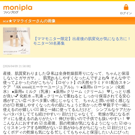
ログイン
sca★ママライターさんの画像
【ママモニター限定】出産後の肌変化が気になる方に！
モニター50名募集
[2026/04/09 21:58:08]
産後、肌質変わりました🥲 私は全身乾燥肌寄りになって、ちゃんと保湿
しないとガサガサ。。 肌荒れもしやすくなったんですよね🌀 そんな中で
使ってよかったのがこちら👇 【ロゼット】の天然セラミド※1配合スキン
ケア 『AK usual(エーケーユージュアル)』✨ ●薬用u ローション（化粧
水） ●薬用u ミルク（乳液） ●薬用u クリーム（クリーム） 🤎しっとり感
が良い💕 化粧水→乳液→クリームで重ねると しっかり保湿されてる安心
感がすごい👏 ベタベタ重い感じじゃなくて、 ちゃんと潤いが続く感じな
のが◎ 乾燥しやすくなった今の肌にちょうど良かった🥹 🤎親子で一緒に
使えるのが嬉しい🧚‍♀️ 娘と一緒に使ってるんだけど、 シンプルなケアだか
らバタバタしてても続けやすい✨ 顔だけじゃなくて、 乾燥が気になるボ
ディにも使えるのありがたい！ 伸びが良いので子供でも扱いやすい！ 🤎
こんな人におすすめ ☑ 出産後、肌の乾燥が気になるようになった ☑ ゆっ
くりスキンケアする時間がない ☑ 肌がゆらぎがちになった ☑ 顔だけじゃ
なくボディの乾燥も気になる 忙しくてもちゃんと保湿したい人にぴった