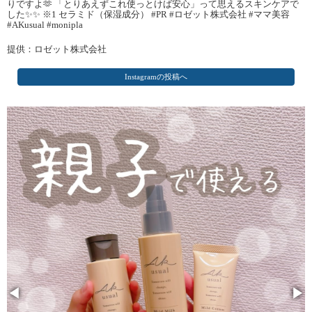
りですよ🫶 「とりあえずこれ使っとけば安心」って思えるスキンケアで
した✨✨ ※1 セラミド（保湿成分） #PR #ロゼット株式会社 #ママ美容
#AKusual #monipla
提供：ロゼット株式会社
Instagramの投稿へ
◀
▶