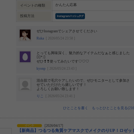
かんたん応募
イベントの種類
投稿方法
ぜひInstagramでシェアさせてください
Ruka
[ 2026/05/24 23:58 ]
とっても興味深く、魅力的なアイテムだなぁと感じました
❁⃘*.ﾟ
ぜひ❢❣使ってみたいです♡♡♡
kyonp
[ 2026/05/24 23:43 ]
混合肌で毛穴ケアしたいので、ぜひモニターとして参加さ
せていただけたら嬉しいです！
よろしくお願い致します！
りこ
[ 2026/05/24 23:41 ]
ひとことを書く
もっとひとことを見る(216
[2026/04/17]
【新商品】つるつる角質ケアマスクでメイクのりUP！ロゼッ