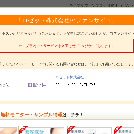
モニプラ ファンブログ TOP
イベント
『ロゼット株式会社のファンサイト』
クセスいただきありがとうございます。大変申し訳ございませんが、当ファンサイ
モニプラ内でのサービスを終了させていただいております。
終了したイベント、モニターに関するお問い合わせは、下記までお願いいたします
更新情報
ロゼット株式会社
[2026/06/12]
わせ先
【クレンジングバーム使い比べ！】インスタ投稿モニター30
様募集！
夢みる クリアブラックモイスチャー
モニタープレゼ
夢みる スムースモイスチャー
ント
無料モニター・サンプル情報
の
はコチラ！
2026年6月12日(金) ～ 2026年6月21日(日)
募集期間
かんたん応募
イベントの種類