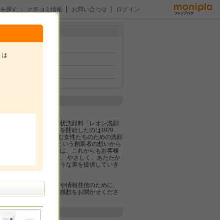
を探す
クチコミ情報
お問い合わせ
ログイン
メニュー
トップ
トは
イベント
ファン紹介
企業紹介
。
ロゼット株式会社
日本初のクリーム状洗顔料「レオン洗顔
クリーム」の販売を開始したのは1929
年。 “ニキビに悩む女性たちのための洗顔
名
料をつくりたい”という創業者の想いから
でした。ロゼットは、これからもお客様
に寄り添いながら、 やさしく、あたたか
い、つつみこむような美を提供していき
ます。
より良い商品開発や情報発信のために、
皆様のご意見、ご感想をお聞かせくださ
い。
関連サイト