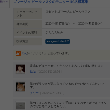
ゴマージュ ピールマスクのモニター100名様募集！
ロゼットゴマージュ ピールマスク
モニタープレゼ
ント
2026年4月17日(金) ～ 2026年4月23日(木)
募集期間
かんたん応募
イベントの種類
投稿方法
2人
が「いいね！」と言っています。
是非レビューさせてください！よろしくお願い致します！
Ruka
[ 2026/04/23 23:56 ]
肌のザラつきが気になっているのでぜひ使ってみたいで
す。
チワウ
[ 2026/04/23 23:47 ]
肌のくすみが気になるので手軽にくすみケアができそうな
のでぜひモニタしてみたい。