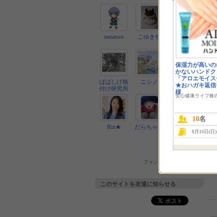
tamatora
こゆきや
ららら
保湿力が高いの
かないハンドク
「アロエモイス
ばばしげ格
ニシノ
うさぎ
★おハガキ返信
付け研究所
様
安心健康ライフ株
10
名
Rin★
だらちゃん
ひろ
8月16日(日
ファン一覧へ
ファンからのコメントへ
このサイトを友達に知らせる