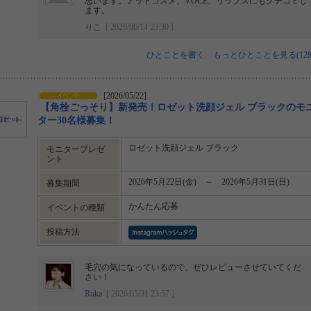
思います。アットコスメ、VOCE、リップスにもクチコミし
ます。
りこ
[ 2026/06/14 23:30 ]
ひとことを書く
もっとひとことを見る(128
[2026/05/22]
【角栓ごっそり】新発売！ロゼット洗顔ジェル ブラックのモ
ター30名様募集！
ロゼット洗顔ジェル ブラック
モニタープレゼ
ント
2026年5月22日(金) ～ 2026年5月31日(日)
募集期間
かんたん応募
イベントの種類
投稿方法
毛穴の気になっているので、ぜひレビューさせていてくだ
さい！
Ruka
[ 2026/05/31 23:57 ]