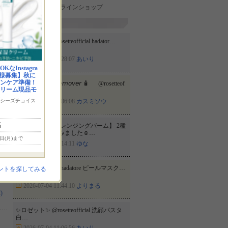
ロゼットオンラインショップ
新着投稿
✨️ロゼット✨️ @rosetteofficial hadator…
2026-07-16 17:28:07
あいり
なInstagra
様募集】秋に
ンケア準備！
✎𓂃 𝘮𝘢𝘬𝘦𝘶𝘱 𝘳𝘦𝘮𝘰𝘷𝘦𝘳 🧴 @rosetteof
リーム現品モ
f…
シーズチョイス
2026-07-16 08:06:08
カスミソウ
名
♡ 【夢みる クレンジングバーム】 2種
を使い比べしてみました☺️…
7日(月)まで
2026-07-08 18:14:11
ゆな
@rosetteofficial ✨hadatore ピールマスク…
ントを探してみる
2026-07-04 11:44:10
よりまる
)
✨️ロゼット✨️ @rosetteofficial 洗顔パスタ
白…