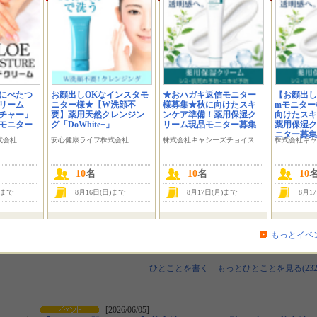
投稿方法
顔出しＯＫです！
あたったら精一杯紹介させていただきます。
ぜひ試してみたいです…
レイ
[ 2026/06/21 23:57 ]
にべたつ
お顔出しOKなインスタモ
★おハガキ返信モニター
【お顔出しOK
リーム
ニター様★【W洗顔不
様募集★秋に向けたスキ
mモニター
チャー」
要】薬用天然クレンジン
ンケア準備！薬用保湿ク
向けたスキ
ロゼット大好きでこのクレンジングバームはずっと使って
モニター
グ「DoWhite+」
リーム現品モニター募集
薬用保湿ク
みたかったので、ぜひモニターとして参加させていただけ
ニター募集
たら嬉しいです！
式会社
安心健康ライフ株式会社
株式会社キャシーズチョイス
株式会社キャ
よろしくお願い致します！
りこ
[ 2026/06/21 23:44 ]
10
名
10
名
10
肌の調子に合わせてクレンジングを使い分け出来たらと思
)まで
8月16日(日)まで
8月17日(月)まで
8月1
い、応募させて頂きました。メイク落ちと優しさを兼ね備
えたクレンジングバーム、ぜひ使い比べてみたいです！当
選したら文字入れ加工で丁寧に投稿します♪
もっとイベ
coto3101
[ 2026/06/21 23:36 ]
ひとことを書く
もっとひとことを見る(232
[2026/06/05]