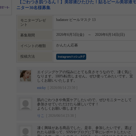
【ごわつき肌つるん！】美容液ひたひた！貼るピール美容液
ニター30名様募集
hadatore ピールマスク 13
モニタープレゼ
ント
2026年6月5日(金) ～ 2026年6月14日(日)
募集期間
かんたん応募
イベントの種類
投稿方法
エイジングケアの悩みにとても良さそうなので、凄く気に
なります。100%転売しません。ぜひ使ってみたいです。宜
しくお願いいたします。
micky
[ 2026/06/14 23:59 ]
肌のごわつきや角質ケアしたいので、ぜひモニターとして
参加させていただけたら嬉しいです！
よろしくお願い致します！
りこ
[ 2026/06/14 23:38 ]
凄く興味がある商品でした。是非、参加したいです。選ば
れたら頑張って、SNSやブログに丁寧にレポートしたいと