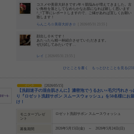
コスメや美容大好きです♪年々肌悩みが増えてきました。古
い角栓を落としてなめらかなお肌になれば嬉しく思います
^⁠_⁠^丁寧にレポートしますので、ご縁があれば宜しくお願い
致します！
らんころ☆美容大好き☆
[ 2026/05/31 23:55 ]
顔出しＯＫです！
あたったら精一杯紹介させていただきます。
ぜひ試してみたいです…
レイ
[ 2026/05/31 23:55 ]
ひとことを書く
もっとひとことを見る(231
[2026/05/15]
【洗顔迷子の混合肌さんに】濃密泡でうるおい×毛穴汚れさっ
り『ロゼット洗顔サボン スムースウォッシュ』を50名様にお
け！
ロゼット洗顔サボン スムースウォッシュ
モニタープレゼ
ント
2026年5月15日(金) ～ 2026年5月24日(日)
募集期間