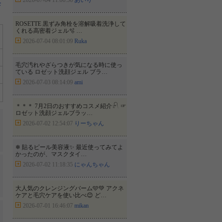
2026-07-04 11:06:56
あいり
モ
ROSETTE 黒ずみ角栓を溶解吸着洗浄して
くれる高密着ジェル🫧 …
2026-07-04 08:01:09
Ruka
毛穴汚れやざらつきが気になる時に使っ
ている ロゼット洗顔ジェル ブラ…
2026-07-03 08:14:09
ami
＊＊＊ 7月2日のおすすめコスメ紹介𓍯 ☞
ロゼット洗顔ジェルブラッ…
2026-07-02 12:54:07
りーちゃん
❄︎ 貼るピール美容液✨ 最近使ってみてよ
かったのが、マスクタイ…
2026-07-02 11:18:35
にゃんちゃん
大人気のクレンジングバーム🩵💚 アクネ
ケアと毛穴ケアを使い比べ😊 ど…
2026-07-01 16:46:07
mikan