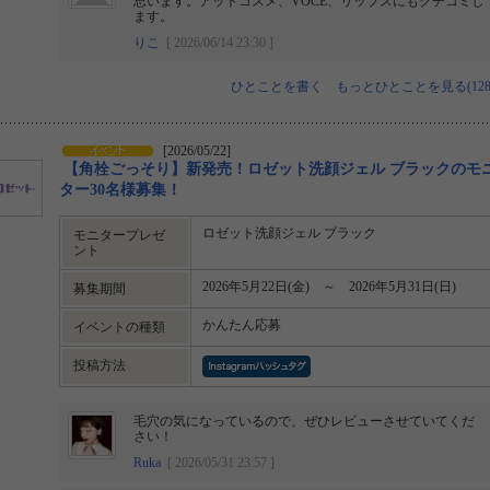
思います。アットコスメ、VOCE、リップスにもクチコミし
ます。
りこ
[ 2026/06/14 23:30 ]
ひとことを書く
もっとひとことを見る(128
[2026/05/22]
【角栓ごっそり】新発売！ロゼット洗顔ジェル ブラックのモ
ター30名様募集！
ロゼット洗顔ジェル ブラック
モニタープレゼ
ント
2026年5月22日(金) ～ 2026年5月31日(日)
募集期間
かんたん応募
イベントの種類
投稿方法
毛穴の気になっているので、ぜひレビューさせていてくだ
さい！
Ruka
[ 2026/05/31 23:57 ]