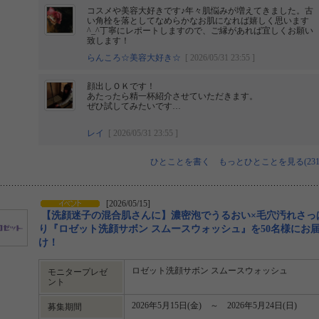
コスメや美容大好きです♪年々肌悩みが増えてきました。古
い角栓を落としてなめらかなお肌になれば嬉しく思います
^⁠_⁠^丁寧にレポートしますので、ご縁があれば宜しくお願い
致します！
らんころ☆美容大好き☆
[ 2026/05/31 23:55 ]
顔出しＯＫです！
あたったら精一杯紹介させていただきます。
ぜひ試してみたいです…
レイ
[ 2026/05/31 23:55 ]
ひとことを書く
もっとひとことを見る(231
[2026/05/15]
【洗顔迷子の混合肌さんに】濃密泡でうるおい×毛穴汚れさっ
り『ロゼット洗顔サボン スムースウォッシュ』を50名様にお
け！
ロゼット洗顔サボン スムースウォッシュ
モニタープレゼ
ント
2026年5月15日(金) ～ 2026年5月24日(日)
募集期間