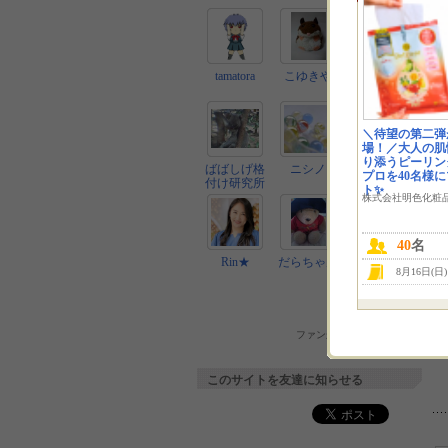
tamatora
こゆきや
ららら
＼待望の第二弾
場！／大人の肌
り添うピーリン
ばばしげ格
ニシノ
うさぎ
プロを40名様
付け研究所
ト✨
株式会社明色化粧
40
名
Rin★
だらちゃん
ひろ
8月16日(日
ファン一覧へ
ファンからのコメントへ
このサイトを友達に知らせる