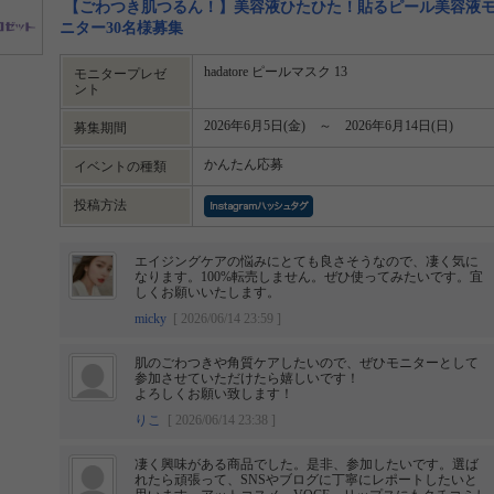
【ごわつき肌つるん！】美容液ひたひた！貼るピール美容液
ニター30名様募集
hadatore ピールマスク 13
モニタープレゼ
ント
2026年6月5日(金) ～ 2026年6月14日(日)
募集期間
かんたん応募
イベントの種類
投稿方法
エイジングケアの悩みにとても良さそうなので、凄く気に
なります。100%転売しません。ぜひ使ってみたいです。宜
しくお願いいたします。
micky
[ 2026/06/14 23:59 ]
肌のごわつきや角質ケアしたいので、ぜひモニターとして
参加させていただけたら嬉しいです！
よろしくお願い致します！
りこ
[ 2026/06/14 23:38 ]
凄く興味がある商品でした。是非、参加したいです。選ば
れたら頑張って、SNSやブログに丁寧にレポートしたいと