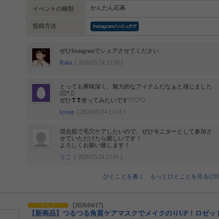
かんたん応募
イベントの種類
投稿方法
ぜひInstagramでシェアさせてください
Ruka
[ 2026/05/24 23:58 ]
とっても興味深く、魅力的なアイテムだなぁと感じました
❁⃘*.ﾟ
ぜひ❢❣使ってみたいです♡♡♡
kyonp
[ 2026/05/24 23:43 ]
混合肌で毛穴ケアしたいので、ぜひモニターとして参加さ
せていただけたら嬉しいです！
よろしくお願い致します！
りこ
[ 2026/05/24 23:41 ]
ひとことを書く
もっとひとことを見る(216
[2026/04/17]
【新商品】つるつる角質ケアマスクでメイクのりUP！ロゼッ