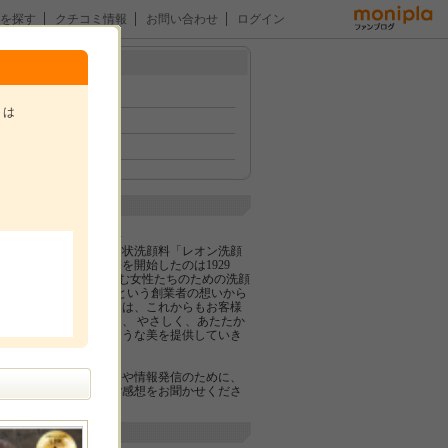
を探す
クチコミ情報
お問い合わせ
ログイン
メニュー
トップ
トは
イベント
ファン紹介
企業紹介
。
ロゼット株式会社
日本初のクリーム状洗顔料「レオン洗顔
クリーム」の販売を開始したのは1929
年。 “ニキビに悩む女性たちのための洗顔
名
料をつくりたい”という創業者の想いから
でした。ロゼットは、これからもお客様
に寄り添いながら、 やさしく、あたたか
い、つつみこむような美を提供していき
ます。
より良い商品開発や情報発信のために、
皆様のご意見、ご感想をお聞かせくださ
い。
関連サイト