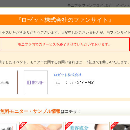
モニプラ ファンブログ TOP
イベント
『ロゼット株式会社のファンサイト』
クセスいただきありがとうございます。大変申し訳ございませんが、当ファンサイ
モニプラ内でのサービスを終了させていただいております。
終了したイベント、モニターに関するお問い合わせは、下記までお願いいたします
更新情報
ロゼット株式会社
[2026/06/12]
わせ先
【クレンジングバーム使い比べ！】インスタ投稿モニター30
様募集！
夢みる クリアブラックモイスチャー
モニタープレゼ
夢みる スムースモイスチャー
ント
無料モニター・サンプル情報
の
はコチラ！
2026年6月12日(金) ～ 2026年6月21日(日)
募集期間
かんたん応募
イベントの種類