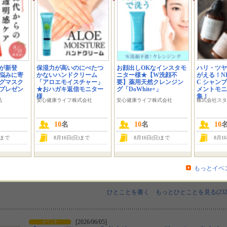
投稿方法
顔出しＯＫです！
あたったら精一杯紹介させていただきます。
ぜひ試してみたいです…
レイ
[ 2026/06/21 23:57 ]
が新登
保湿力が高いのにべたつ
お顔出しOKなインスタモ
ハリ・ツヤ
悩みに寄
かないハンドクリーム
ニター様★【W洗顔不
がえる！NIJ
グマスク
「アロエモイスチャー」
要】薬用天然クレンジン
C シャン
ロゼット大好きでこのクレンジングバームはずっと使って
にプレゼン
★おハガキ返信モニター
グ「DoWhite+」
メントモニ
みたかったので、ぜひモニターとして参加させていただけ
様
集！
たら嬉しいです！
品
安心健康ライフ株式会社
安心健康ライフ株式会社
株式会社スタ
よろしくお願い致します！
りこ
[ 2026/06/21 23:44 ]
10
名
10
名
10
肌の調子に合わせてクレンジングを使い分け出来たらと思
)まで
8月16日(日)まで
8月16日(日)まで
8月1
い、応募させて頂きました。メイク落ちと優しさを兼ね備
えたクレンジングバーム、ぜひ使い比べてみたいです！当
選したら文字入れ加工で丁寧に投稿します♪
もっとイベ
coto3101
[ 2026/06/21 23:36 ]
ひとことを書く
もっとひとことを見る(232
[2026/06/05]