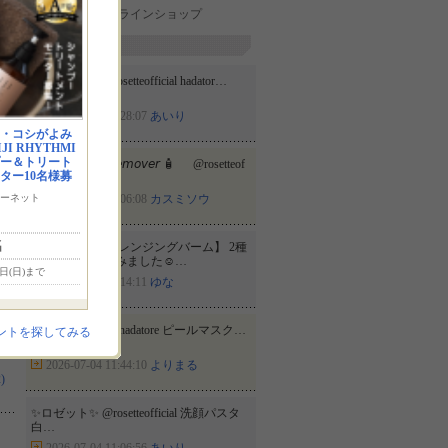
ロゼットオンラインショップ
新着投稿
✨️ロゼット✨️ @rosetteofficial hadator…
2026-07-16 17:28:07
あいり
・コシがよみ
I RHYTHMI
プー＆トリート
✎𓂃 𝘮𝘢𝘬𝘦𝘶𝘱 𝘳𝘦𝘮𝘰𝘷𝘦𝘳 🧴 @rosetteof
ター10名様募
f…
ーネット
2026-07-16 08:06:08
カスミソウ
名
♡ 【夢みる クレンジングバーム】 2種
を使い比べしてみました☺️…
6日(日)まで
2026-07-08 18:14:11
ゆな
@rosetteofficial ✨hadatore ピールマスク…
ントを探してみる
2026-07-04 11:44:10
よりまる
)
✨️ロゼット✨️ @rosetteofficial 洗顔パスタ
白…