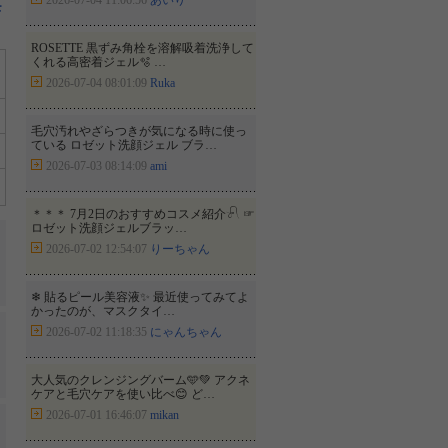
2026-07-04 11:06:56
あいり
モ
ROSETTE 黒ずみ角栓を溶解吸着洗浄して
くれる高密着ジェル🫧 …
2026-07-04 08:01:09
Ruka
毛穴汚れやざらつきが気になる時に使っ
ている ロゼット洗顔ジェル ブラ…
2026-07-03 08:14:09
ami
＊＊＊ 7月2日のおすすめコスメ紹介𓍯 ☞
ロゼット洗顔ジェルブラッ…
2026-07-02 12:54:07
りーちゃん
❄︎ 貼るピール美容液✨ 最近使ってみてよ
かったのが、マスクタイ…
2026-07-02 11:18:35
にゃんちゃん
大人気のクレンジングバーム🩵💚 アクネ
ケアと毛穴ケアを使い比べ😊 ど…
2026-07-01 16:46:07
mikan