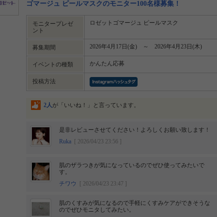
ゴマージュ ピールマスクのモニター100名様募集！
ロゼットゴマージュ ピールマスク
モニタープレゼ
ント
2026年4月17日(金) ～ 2026年4月23日(木)
募集期間
かんたん応募
イベントの種類
投稿方法
2人
が「いいね！」と言っています。
是非レビューさせてください！よろしくお願い致します！
Ruka
[ 2026/04/23 23:56 ]
肌のザラつきが気になっているのでぜひ使ってみたいで
す。
チワウ
[ 2026/04/23 23:47 ]
肌のくすみが気になるので手軽にくすみケアができそうな
のでぜひモニタしてみたい。