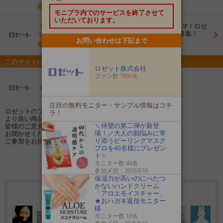
イベント
モニプラ内でのサービスを終了させて
いただいております。
【新商品】つるつる角質ケアマスクでメイクのりUP！ロゼ
ットゴマージュ ピールマスクのモニター100名様募集！
お問い合わせは下記まで
イベント
このサイトについて
ロゼット株式会社
ファン数
7000
名
ロゼット株式会社のファンサイト
注目の無料モニター・サンプル情報はコチ
ロゼットのファンサイトへようこそ！
ラ！
より良い商品開発や情報発信のために、
＼待望の第二弾が新登
皆様のご意見やご感想を
場！／大人の肌悩みに寄
お聞かせください☆
り添うピーリングマスク
ご参加をお待ちしております♪
プロを40名様にプレゼン
ト✨
ファン登録する
モニター数
40
名
参加〆切：2026/8/16
保湿力が高いのにべたつ
かないハンドクリーム
7000名のファンが登録しています
「アロエモイスチャー」
★おハガキ返信モニター
様
モニター数
10
名