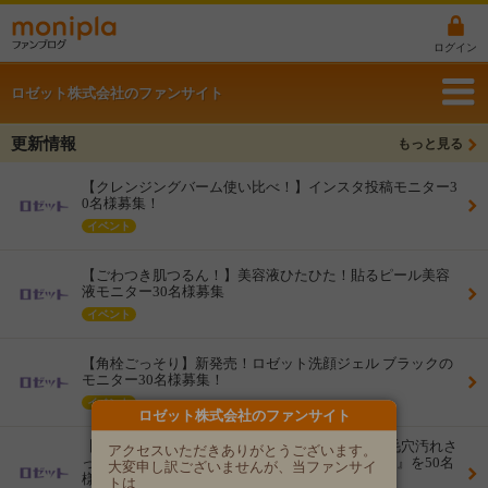
ログイン
ロゼット株式会社のファンサイト
更新情報
もっと見る
【クレンジングバーム使い比べ！】インスタ投稿モニター3
0名様募集！
イベント
【ごわつき肌つるん！】美容液ひたひた！貼るピール美容
液モニター30名様募集
イベント
【角栓ごっそり】新発売！ロゼット洗顔ジェル ブラックの
モニター30名様募集！
イベント
ロゼット株式会社のファンサイト
【洗顔迷子の混合肌さんに】濃密泡でうるおい×毛穴汚れさ
アクセスいただきありがとうございます。
っぱり『ロゼット洗顔サボン スムースウォッシュ』を50名
大変申し訳ございませんが、当ファンサイ
様にお届け！
トは