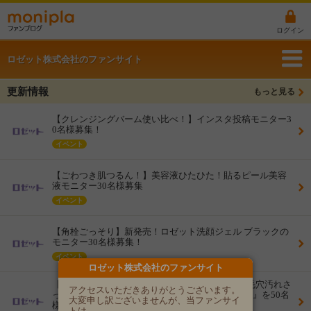
ログイン
ロゼット株式会社のファンサイト
更新情報
もっと見る
【クレンジングバーム使い比べ！】インスタ投稿モニター3
0名様募集！
イベント
【ごわつき肌つるん！】美容液ひたひた！貼るピール美容
液モニター30名様募集
イベント
【角栓ごっそり】新発売！ロゼット洗顔ジェル ブラックの
モニター30名様募集！
イベント
ロゼット株式会社のファンサイト
【洗顔迷子の混合肌さんに】濃密泡でうるおい×毛穴汚れさ
アクセスいただきありがとうございます。
っぱり『ロゼット洗顔サボン スムースウォッシュ』を50名
大変申し訳ございませんが、当ファンサイ
様にお届け！
トは