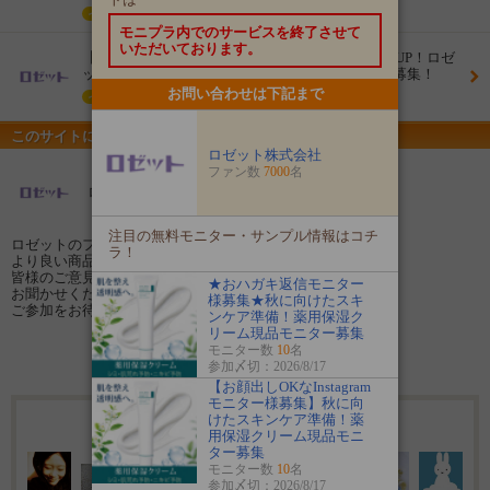
イベント
モニプラ内でのサービスを終了させて
いただいております。
【新商品】つるつる角質ケアマスクでメイクのりUP！ロゼ
ットゴマージュ ピールマスクのモニター100名様募集！
お問い合わせは下記まで
イベント
このサイトについて
ロゼット株式会社
ファン数
7000
名
ロゼット株式会社のファンサイト
注目の無料モニター・サンプル情報はコチ
ロゼットのファンサイトへようこそ！
ラ！
より良い商品開発や情報発信のために、
皆様のご意見やご感想を
★おハガキ返信モニター
お聞かせください☆
様募集★秋に向けたスキ
ご参加をお待ちしております♪
ンケア準備！薬用保湿ク
リーム現品モニター募集
モニター数
10
名
ファン登録する
参加〆切：2026/8/17
【お顔出しOKなInstagram
モニター様募集】秋に向
けたスキンケア準備！薬
7000名のファンが登録しています
用保湿クリーム現品モニ
ター募集
モニター数
10
名
参加〆切：2026/8/17