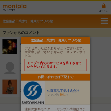
ログイン
佐藤薬品工業(株) 健康サプリの館
ファンからのコメント
佐藤薬品工業(株) 健康サプリの館
UNIKA
アクセスいただきありがとうございます。
よろしくお願いします！
大変申し訳ございませんが、当ファンサイ
トは
モニプラ内でのサービスを終了させて
やのぱん。
いただいております。
とても見やすくてよかったです。
お問い合わせは下記まで
まーろん
はじめまして★
佐藤薬品工業株式会社
ファン数
3041
名
1
/
1
ページ
注目の無料モニター・サンプル情報はコチ