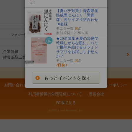
前へ
次へ
ラ！
【夏バテ対策】青森県産
ページ目へ移動
熟成黒にんにく「黒青
森」各サイズ片詰合わせ
10名様
モニター数
10
名
参加〆切：2026/8/16
ファン一覧
★20名募集★夏の冷房で
乾燥しがちな肌に。バリ
ア機能を助けるセラミド
企業情報
サプリをお試ししません
か？
佐藤薬品工業(株) 健康サプリの館
モニター数
20
名
2日前！
ページの先頭へ
もっとイベントを探す
お問い合わせ
スタッフブログ
利用規約
プライバシーポリシー
利用者情報の外部送信について
運営会社
PC版で見る
©2026 Allied Architects, Inc.