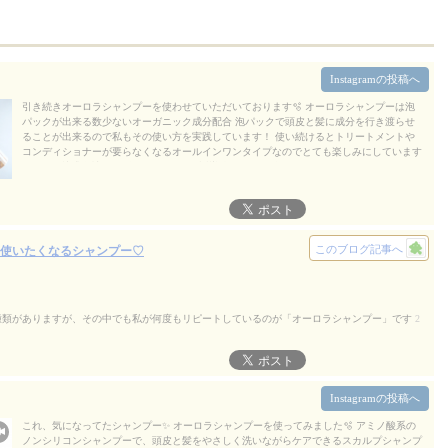
Instagramの投稿へ
引き続きオーロラシャンプーを使わせていただいております🫧 オーロラシャンプーは泡
パックが出来る数少ないオーガニック成分配合 泡パックで頭皮と髪に成分を行き渡らせ
ることが出来るので私もその使い方を実践しています！ 使い続けるとトリートメントや
コンディショナーが要らなくなるオールインワンタイプなのでとても楽しみにしています
🫧 #PR #株式会社シーズ #ミノキシジル誘導体 #ジェンダーフリー #monipla
2026/08/06
このブログ記事へ
使いたくなるシャンプー♡
種類がありますが、その中でも私が何度もリピートしているのが「オーロラシャンプー」です
2
Instagramの投稿へ
これ、気になってたシャンプー✨ オーロラシャンプーを使ってみました🫧 アミノ酸系の
ノンシリコンシャンプーで、頭皮と髪をやさしく洗いながらケアできるスカルプシャンプ