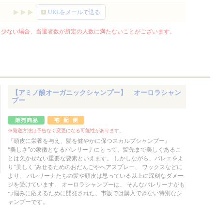
URLをメールで送る
少ない場合、当選者数が所定の人数に満たないことがございます。
【アミノ酸オーガニックシャンプー】 オーロラシャン
プー
※発送方法は予告なく変更になる可能性があります。
『頭皮に栄養を与え、髪を健やかに保つスカルプシャンプー』
“美しさ”の象徴となるバレリーナにとって、髪先まで美しくあるこ
とは欠かせない重要な要素といえます。 しかしながら、バレエをよ
り“美しく”みせるためのおだんごやヘアスプレー、 ワックスなどに
より、 バレリーナたちの髪や頭皮は思っている以上に深刻なダメー
ジを受けています。 オーロラシャンプーは、 そんなバレリーナがも
つ悩みに応えるために開発された、市販では購入できない特別なシ
ャンプーです。