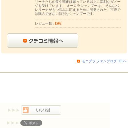
リーナたちの髪や頭皮は思っている以上に深刻なダメー
ーロラシャンプーをお送りします！
ジを受けています。 オーロラシャンプーは、 そんなバ
レリーナがもつ悩みに応えるために開発された、市販で
agram』に感想を添えて投稿してください！
は購入できない特別なシャンプーです。
★★★★★★★★★★★★★★
レビュー数 :
1502
い申し上げます！★★★★★★
oo_bj
） インスタはこちら
https://www.instagram.com/aurora_shampoo_bj/
★★★★★★★★★★★★★★
しいです。
です！
うなお写真はお控えください。
モニプラ ファンブログTOPへ
物やサイト等で使用したり、
ますがご了承くださいませ。
-----------------------------