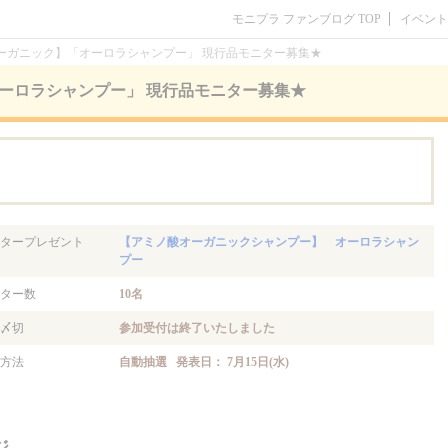
モニプラ ファンブログ TOP
イベント
ーガニック】「オーロラシャンプー」 現行品モニター募集★
ーロラシャンプー」 現行品モニター募集★
。
タープレゼント
【アミノ酸オーガニックシャンプー】 オーロラシャン
プー
ター数
10名
〆切
参加受付は終了いたしました
方法
自動抽選 発表日： 7月15日(水)
ジ