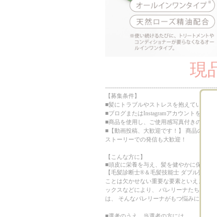
現
---------------------------------------------------------
【募集条件】
■髪にトラブルやストレスを抱えていると
■ブログまたはInstagramアカウントをお持
■商品を使用し、ご使用感写真付きの感想を、
■【動画投稿、大歓迎です！】 商品の使
ストーリーでの発信も大歓迎！
【こんな方に】
■頭皮に栄養を与え、髪を健やかに保つス
【毛髪診断士®＆毛髪技能士 ダブル監修の
ことは欠かせない重要な要素といえます。 
ックスなどにより、 バレリーナたちの髪
は、 そんなバレリーナがもつ悩みに応え
■選考のうえ、当選者の方には