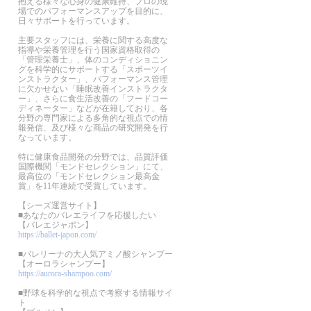
抱える様々な心身の健康維持、プロの現
場でのパフォーマンスアップを目的に、
日々サポートを行っています。
主要スタッフには、栄養に関する高度な
指導や栄養管理を行う国家資格取得の
「管理栄養士」、体のコンディショニン
グを科学的にサポートする「スポーツイ
ンストラクター」、パフォーマンス管理
に欠かせない「睡眠改善インストラクタ
ー」、さらに食生活改善の「フードコー
ディネーター」などが在籍しており、各
分野の専門家による多⾓的な視点での情
報発信、及び様々な商品の研究開発を行
なっています。
特に健康食品開発の分野では、品質評価
国際機関「モンドセレクション」にて、
最高位の「モンドセレクション最⾼⾦
賞」を11年連続で受賞しています。
【シーズ運営サイト】
■あなたのバレエライフを応援したい
【バレエジャポン】
https://ballet-japon.com/
■バレリーナの大人気アミノ酸シャンプー
【オーロラシャンプー】
https://aurora-shampoo.com/
■野球を科学的な視点で考察する情報サイ
ト