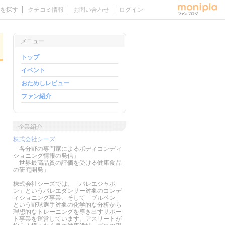
を探す
クチコミ情報
お問い合わせ
ログイン
メニュー
トップ
イベント
おためしレビュー
ファン紹介
企業紹介
株式会社シーズ
「各分野の専門家によるボディコンディ
ショニング情報の発信」
「世界最高品質の評価を受ける健康食品
の研究開発」
株式会社シーズでは、「バレエジャポ
ン」というバレエダンサー対象のコンデ
ィショニング事業、そして「ブルペン」
という野球選手対象の化学的な分析から
理想的なトレーニングを導き出すサポー
ト事業を運営しています。アスリートが