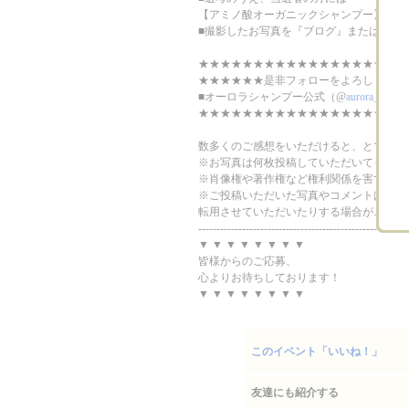
【アミノ酸オーガニックシャンプー】 オ
■撮影したお写真を『ブログ』または『Inst
★★★★★★★★★★★★★★★★★★★
★★★★★★是非フォローをよろしくお願
■オーロラシャンプー公式（@
aurora_shamp
★★★★★★★★★★★★★★★★★★★
数多くのご感想をいただけると、とても嬉
※お写真は何枚投稿していただいてもOK
※肖像権や著作権など権利関係を害するよ
※ご投稿いただいた写真やコメントは販促
転用させていただいたりする場合がござい
---------------------------------------------------------
▼ ▼ ▼ ▼ ▼ ▼ ▼ ▼
皆様からのご応募、
心よりお待ちしております！
▼ ▼ ▼ ▼ ▼ ▼ ▼ ▼
このイベント「いいね！」
友達にも紹介する