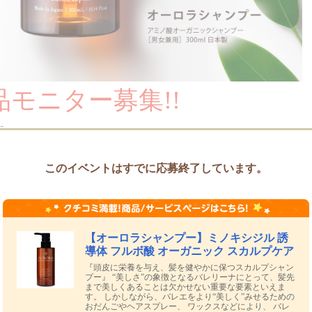
品モニター募集!!
--
感じている方（必須）
ちの方
このイベントはすでに応募終了しています。
ブログまたはInstagramに投稿していただける方
い心地やリアルな感想など、ぜひ動画でご紹介いただけると嬉しいです✨ リールや
【オーロラシャンプー】ミノキシジル 誘
カルプシャンプー
研究開発商品】 “美しさ”の象徴となるバレリーナにとって、髪先まで美しくある
導体 フルボ酸 オーガニック スカルプケア
しかしながら、バレエをより“美しく”みせるためのおだんごやヘアスプレー、 ワ
『頭皮に栄養を与え、髪を健やかに保つスカルプシャン
や頭皮は思っている以上に深刻なダメージを受けています。 オーロラシャンプー
プー』 “美しさ”の象徴となるバレリーナにとって、髪先
るために開発された、市販では購入できない特別なシャンプーです。
まで美しくあることは欠かせない重要な要素といえま
す。 しかしながら、バレエをより“美しく”みせるための
おだんごやヘアスプレー、 ワックスなどにより、 バレ