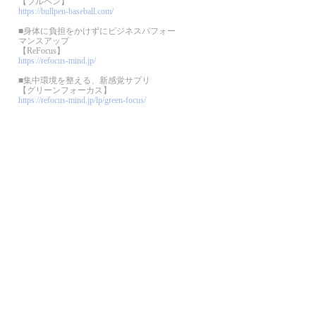
【ブルペン】
https://bullpen-baseball.com/
■身体に負担をかけずにビジネスパフォー
マンスアップ
【ReFocus】
https://refocus-mind.jp/
■集中環境を整える、新感覚サプリ
【グリーンフォーカス】
https://refocus-mind.jp/lp/green-focus/