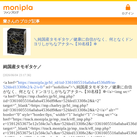
ログイン
蘭さんの ブログ記事
＼純国産タモギタケ／健康に自信がなく、何となくドン
ヨリしがちなアナタへ【30名様】✲
純国産タモギタケ／
[2026/06/04 23:17:36]
<a href="
https://monipla.jp/bl_rd/iid-3361605516a0aba4536df9/m-
52fded13308e2/k-2/s-0/
" rel="nofollow">＼純国産タモギタケ／健康に自信
がなく、何となくドンヨリしがちなアナタへ【30名様】✲</a><img src="
<a href="https://mp.charley.jp/bl_img.php?
iid=3361605516a0aba4536df9&m=52fded13308e2&k=2"
target="_blank">https://mp.charley.jp/bl_img.php?
iid=3361605516a0aba4536df9&m=52fded13308e2&k=2</a>" alt=""
border="0" style="border:0px;" width="1" height="1" /><img src="<a
href="https://track.monipla.jp/mp_track/eff_imp.php?
e=15912653675e12e5f4e3a7c&m=52fded13308e2&i=3361605516a0aba4536d
target="_blank">https://track.monipla.jp/mp_track/eff_imp.php?
e=15912653675e12e5f4e3a7c&m=52fded13308e2&i=3361605516a0aba4536d