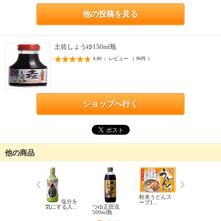
他の投稿を見る
土佐しょうゆ150ml瓶
4.80 | レビュー （ 96件 ）
ショップへ行く
他の商品
粉末うどんス
塩分を
二段熟
ープ1...
気にする人...
つゆ正田流
成醤油200ml..
500ml瓶