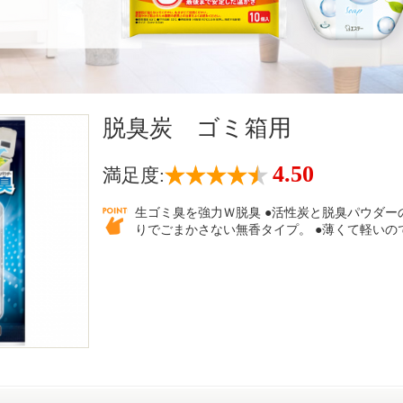
脱臭炭 ゴミ箱用
4.50
満足度:
生ゴミ臭を強力Ｗ脱臭 ●活性炭と脱臭パウダー
りでごまかさない無香タイプ。 ●薄くて軽いの