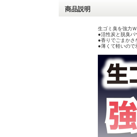
商品説明
生ゴミ臭を強力Ｗ
●活性炭と脱臭パ
●香りでごまかさ
●薄くて軽いので