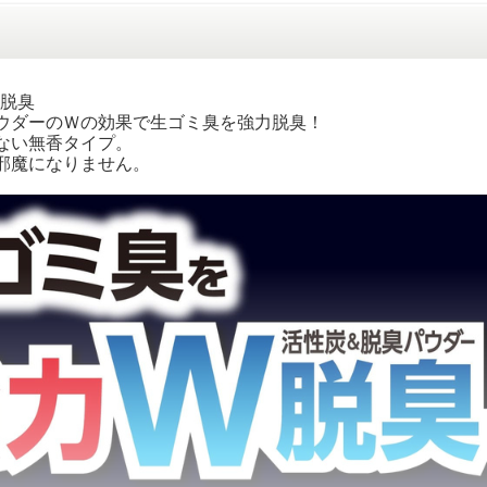
脱臭
ウダーのＷの効果で生ゴミ臭を強力脱臭！
ない無香タイプ。
邪魔になりません。