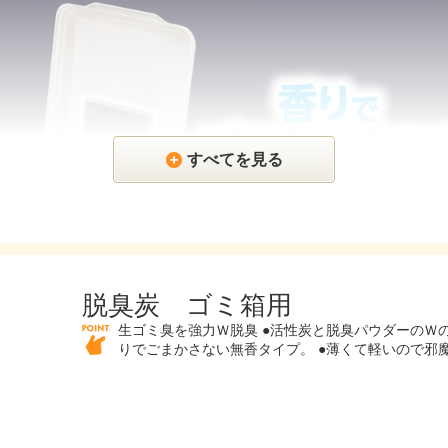
すべてを見る
脱臭炭 ゴミ箱用
生ゴミ臭を強力Ｗ脱臭 ●活性炭と脱臭パウダーのＷ
りでごまかさない無香タイプ。 ●薄くて軽いので邪