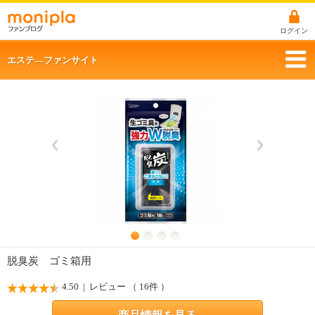
ログイン
エステ―ファンサイト
脱臭炭 ゴミ箱用
4.50
| レビュー （ 16件 ）