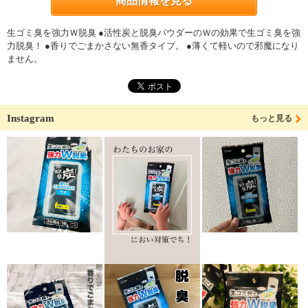
商品情報を見る
生ゴミ臭を強力Ｗ脱臭 ●活性炭と脱臭パウダーのＷの効果で生ゴミ臭を強
力脱臭！ ●香りでごまかさない無香タイプ。 ●薄くて軽いので邪魔になり
ません。
Instagram
もっと見る