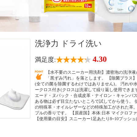
洗浄力 ドライ洗い
4.30
満足度:
【水不要のスニーカー用洗剤】濃密泡の洗浄液
「黒ずみ汚れ」を落とします。 【除菌プラス
(全ての菌を除菌するわけではありません)。 汚れ
ークロス付き(クロスは洗濯して繰り返し使用できます
エード・ヌバック・合成皮革・ナイロン・キャンバス
ある物は必ず目立たないところで試してから使う。 
の特殊革・オイルレザーなどの特殊加工がされた革。
プルの香りです。 【原産国】本体:日本 マイクロファイ
【使用量の目安】スニーカー1足あたり8~10プッシュ(