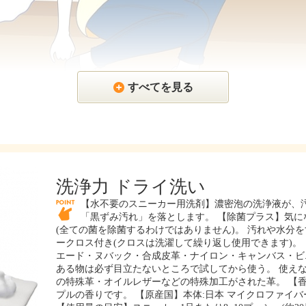
すべてを見る
洗浄力 ドライ洗い
【水不要のスニーカー用洗剤】濃密泡の洗浄液が、
「黒ずみ汚れ」を落とします。 【除菌プラス】気に
(全ての菌を除菌するわけではありません)。 汚れや水分
ークロス付き(クロスは洗濯して繰り返し使用できます)。
エード・ヌバック・合成皮革・ナイロン・キャンバス・ビ
ある物は必ず目立たないところで試してから使う。 使えな
の特殊革・オイルレザーなどの特殊加工がされた革。 【
プルの香りです。 【原産国】本体:日本 マイクロファイバーク