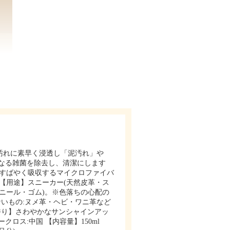
汚れに素早く浸透し「泥汚れ」や
なる雑菌を除去し、清潔にします
をすばやく吸収するマイクロファイバ
 【用途】スニーカー(天然皮革・ス
ニール・ゴム)。※色落ちの心配の
いもの:ヌメ革・ヘビ・ワニ革など
香り】さわやかなサンシャインアッ
ロス:中国 【内容量】150ml