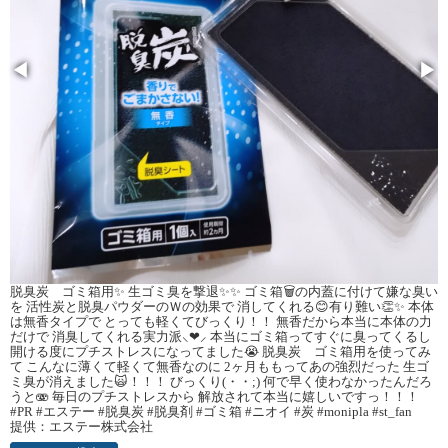
◀
▶
脱臭炭 ゴミ箱用✨ 生ゴミ臭を撃退✨✨ ゴミ箱🗑️の内蓋に付けて嫌な臭い
を 活性炭と脱臭パウダーのＷの効果で 消してくれる😊有り難い👏✨ 本体
は無香タイプで とっても軽くてびっくり！！ 無香だから本当に本体の力
だけで 消臭してくれる実力派⸜❤︎⸝ 本当にゴミ箱ってすぐに臭ってくるし
開ける度にプチストレスになってました😭 脱臭炭 ゴミ箱用を使ってみ
て こんなに薄くて軽くて無香なのに 2ヶ月ももってあの強烈だった 生ゴ
ミ臭が消えました🙀！！！ びっくり(・・;) 何で早く使わなかったんだろ
うと🫨 毎日のプチストレスから 解放されて本当に嬉しいですっ！！！
#PR #エステー #脱臭炭 #脱臭剤 #ゴミ箱 #ニオイ #炭 #monipla #st_fan
提供：エステー株式会社