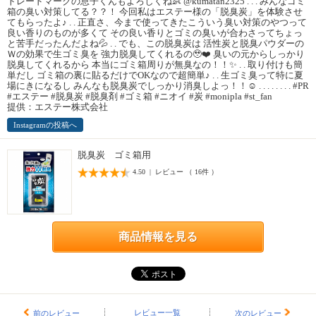
トレードマークの息子くんもよろしくね👶 @kumatan2325 . . . みんなゴミ
箱の臭い対策してる？？！ 今回私はエステー様の「脱臭炭」を体験させ
てもらったよ♪ . . 正直さ、今まで使ってきたこういう臭い対策のやつって
良い香りのものが多くて その良い香りとゴミの臭いが合わさってちょっ
と苦手だったんだよね💦 . . でも、この脱臭炭は 活性炭と脱臭パウダーの
Ｗの効果で生ゴミ臭を 強力脱臭してくれるの🥹❤️ 臭いの元からしっかり
脱臭してくれるから 本当にゴミ箱周りが無臭なの！！✨ . . 取り付けも簡
単だし ゴミ箱の裏に貼るだけでOKなので超簡単♪ . . 生ゴミ臭って特に夏
場にきになるし みんなも脱臭炭でしっかり消臭しよっ！！☺️ . . . . . . . . #PR
#エステー #脱臭炭 #脱臭剤 #ゴミ箱 #ニオイ #炭 #monipla #st_fan
提供：エステー株式会社
Instagramの投稿へ
脱臭炭 ゴミ箱用
4.50 | レビュー （ 16件 ）
商品情報を見る
レビュー一覧
前のレビュー
次のレビュー