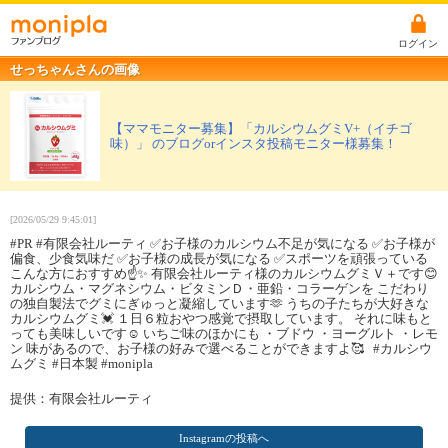
ログイン
せっちゃんさんの画像
【ママモニター募集】「カルシウムグミV+（イチゴ
味）」 のブログorインスタ投稿モニター様募集！
[2026/05/29 9:45:01]
#PR #有限会社ルーティ ✅お子様のカルシウム不足が気になる ✅お子様が
偏食、少食気味だ ✅お子様の成長が気になる ✅スポーツを頑張っている
こんな方におすすめ☝️✨ 有限会社ルーティ様のカルシウムグミＶ＋です😊
カルシウム・マグネシウム・ビタミンＤ・亜鉛・コラーゲンを こだわり
の独自製法でグミにぎゅっと凝縮しています🫶 うちの子たちが大好きな
カルシウムグミ💓 １日６粒おやつ感覚で摂取しています。 それに味もと
っても美味しいです☺️ いちご味のほかにも ・ブドウ ・ヨーグルト ・レモ
ン 味があるので、お子様の好みで選べることができますよ🥰 #カルシウ
ムグミ #日本製 #monipla
提供：有限会社ルーティ
Instagramの投稿へ