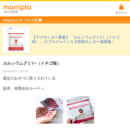
ログイン
chipiさんの ブログ記事
【ママモニター募集】「カルシウムグミV+（イチゴ
味）」 のブログorインスタ投稿モニター様募集！
カルシウムグミV+（イチゴ味）
[2026/06/01 2:39:29]
最近のおやつに取り入れている
提供：有限会社ルーティ