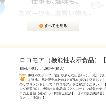
すべてを見る
ロコモア（機能性表示食品）【約
初回お試し：1,080円(税込)
趣味やスポーツ、旅行や新たな出会いに。 おかげさまで
を達成。累計販売本数は4,000万本(※2)を突破し
のサプリメントとして『ロコモア』をご検討ください。 【(
ング便覧2024 機能志向食品編《グルコサミン成分カテゴリ
年売上金額（確定）》(株)富士経済】 【(※2)販売実績合計2
りとして換算）】