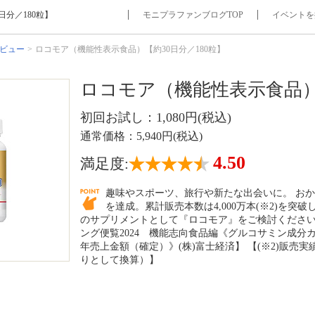
分／180粒】
モニプラファンブログTOP
イベントを
ビュー
ロコモア（機能性表示食品）【約30日分／180粒】
ロコモア（機能性表示食品）【
初回お試し：1,080円(税込)
通常価格：5,940円(税込)
4.50
満足度:
趣味やスポーツ、旅行や新たな出会いに。 おかげ
を達成。累計販売本数は4,000万本(※2)を
のサプリメントとして『ロコモア』をご検討ください。
ング便覧2024 機能志向食品編《グルコサミン成分カテ
年売上金額（確定）》(株)富士経済】 【(※2)販売実績
りとして換算）】