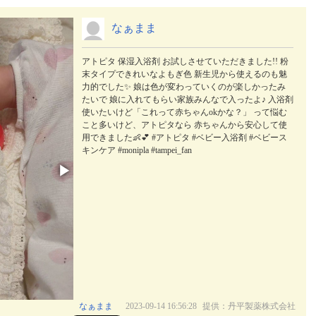
なぁまま
アトピタ 保湿入浴剤 お試しさせていただきました!! 粉
末タイプできれいなよもぎ色 新生児から使えるのも魅
力的でした✨️ 娘は色が変わっていくのが楽しかったみ
たいで 娘に入れてもらい家族みんなで入ったよ♪ 入浴剤
使いたいけど「これって赤ちゃんokかな？」 って悩む
こと多いけど、アトピタなら 赤ちゃんから安心して使
用できました👶💕 #アトピタ #ベビー入浴剤 #ベビース
キンケア #monipla #tampei_fan
▶
なぁまま
2023-09-14 16:56:28
提供：丹平製薬株式会社