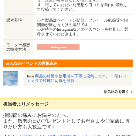
３．企業から商品などが届きます。
４．試していただいた感想や口コミを自由に表現し
て投稿してください。
選考基準
◇本製品はヘバーデン結節、ブシャール結節等で指
関節が痛む方向けの製品です。
◇お持ちのInstagramなどのアカウントを拝見し、選
考させていただきます。
モニター感想
Instagram
の投稿方法
みんなのイベントの意気込み
hica
商品の特徴や使用感を丁寧に投稿します。 一眼レフ
カメラで綺麗に写真を撮影…
意気込みを書く
担当者よりメッセージ
指関節の痛みにお悩みの方へ。
また、敬老の日のプレゼントとしてお母さまやご家族に贈
りたい方も大歓迎です♪