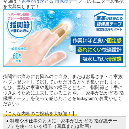
今回は「
家事がはかどる 指保護テープ
」のモニター30名様
を大募集します！
指関節の痛みにお悩みのご自身、またはお母さま・ご家族
へプレゼントして試していただける方を募集いたします。
ぜひ、普段の家事や趣味の様子とともに、指関節と上手に
つきあうために工夫していることや、「家事がはかどる 指
保護テープ」を使って感じたことをInstagramでお聞かせく
ださい♪
【こんな内容のご投稿を大歓迎！】
● 料理や水仕事のときに「家事がはかどる 指保護テー
プ」を使っている様子（写真または動画）