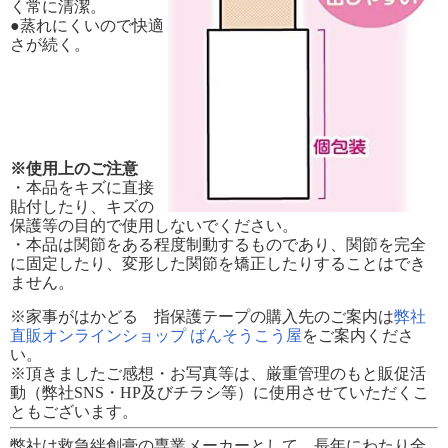
く常に清潔。
●蒸れにくいので快適
さが続く。
※使用上のご注意
・本品をキズに直接
貼付したり、キズの
保護等の目的で使用しないでください。
・本品は関節をある程度制動するものであり、関節を完全
に固定したり、変形した関節を矯正したりすることはでき
ません。
※家事がはかどる 指保護テープの購入先のご案内は
弊社
直販オンラインショップ ばんそうこう屋
をご案内くださ
い。
※頂きましたご感想・お写真等は、厳重管理のもと販促活
動（弊社SNS・HP及びチラシ等）に使用させていただくこ
ともございます。
弊社は救急絆創膏の専業メーカーとして、長年にわたり全