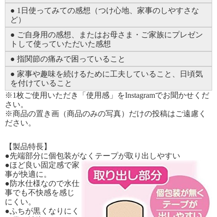
● 1日使ってみての感想（つけ心地、家事のしやすさな
ど）
● ご自身用の感想、またはお母さま・ご家族にプレゼン
トして使っていただいた感想
● 指関節の痛みで困っていること
● 家事や趣味を続けるために工夫していること、日頃気
を付けていること
※1枚ご使用いただき「使用感」をInstagramでお聞かせくだ
さい。
※商品の置き画（商品のみの写真）だけの投稿はご遠慮く
ださい。
【製品特長】
●先端部分に個包装がなくテープが取り出しやすい
●ほど良い固定感で家
事が快適に。
●防水仕様なので水仕
事でも不快感を感じ
にくい。
●ふちが黒くなりにく