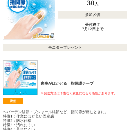
30
人
参加〆切
受付終了
7月12日まで
モニタープレゼント
家事がはかどる 指保護テープ
※発送方法は予告なく変更になる可能性があります。
郵便
ヘバーデン結節・ブシャール結節など、指関節が痛むときに。
特徴1：作業にほど良い固定感
特徴2：防水仕様
特徴3：汚れにくい
特徴4：蒸れにくい