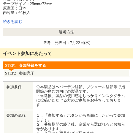
テープサイズ：25mm×72mm
原産国：日本
内容量：60枚入
医療機器届出番号：25B2X10004000113
続きを読む
選考方法
選考 発表日：7月22日(水)
イベント参加にあたって
STEP1
参加登録をする
STEP2
参加完了
参加条件
◇本製品はヘバーデン結節、ブシャール結節等で指
関節が痛む方向けの製品です。
・当選後、製品の使用感をしっかりインスタグラム
に投稿いただける方のご参加をお待ちしておりま
す。
参加の流れ
１．「参加する」ボタンから画面にしたがって参加
します。
２．募集期間の終了後、企業から選ばれるとお知ら
せがあります。