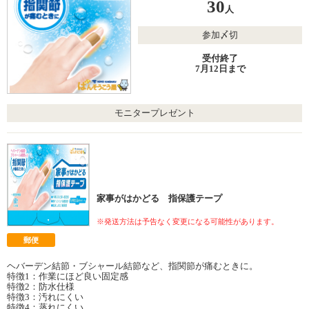
30
人
参加〆切
受付終了
7月12日まで
モニタープレゼント
家事がはかどる 指保護テープ
※発送方法は予告なく変更になる可能性があります。
郵便
ヘバーデン結節・ブシャール結節など、指関節が痛むときに。
特徴1：作業にほど良い固定感
特徴2：防水仕様
特徴3：汚れにくい
特徴4：蒸れにくい