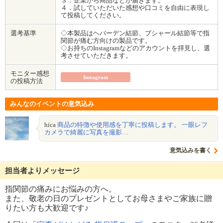
３．企業から商品などが届きます。
４．試していただいた感想や口コミを自由に表現し
て投稿してください。
選考基準
◇本製品はヘバーデン結節、ブシャール結節等で指
関節が痛む方向けの製品です。
◇お持ちのInstagramなどのアカウントを拝見し、選
考させていただきます。
モニター感想
Instagram
の投稿方法
みんなのイベントの意気込み
hica
商品の特徴や使用感を丁寧に投稿します。 一眼レフ
カメラで綺麗に写真を撮影…
意気込みを書く
担当者よりメッセージ
指関節の痛みにお悩みの方へ。
また、敬老の日のプレゼントとしてお母さまやご家族に贈
りたい方も大歓迎です♪