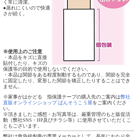
く常に清潔。
●蒸れにくいので快適
さが続く。
※使用上のご注意
・本品をキズに直接
貼付したり、キズの
保護等の目的で使用しないでください。
・本品は関節をある程度制動するものであり、関節を完全
に固定したり、変形した関節を矯正したりすることはでき
ません。
※家事がはかどる 指保護テープの購入先のご案内は
弊社
直販オンラインショップ ばんそうこう屋
をご案内くださ
い。
※頂きましたご感想・お写真等は、厳重管理のもと販促活
動（弊社SNS・HP及びチラシ等）に使用させていただくこ
ともございます。
弊社は救急絆創膏の専業メーカーとして、長年にわたり全