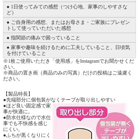
● 1日使ってみての感想（つけ心地、家事のしやすさな
ど）
● ご自身用の感想、またはお母さま・ご家族にプレゼン
トして使っていただいた感想
● 指関節の痛みで困っていること
● 家事や趣味を続けるために工夫していること、日頃気
を付けていること
※1枚ご使用いただき「使用感」をInstagramでお聞かせくだ
さい。
※商品の置き画（商品のみの写真）だけの投稿はご遠慮く
ださい。
【製品特長】
●先端部分に個包装がなくテープが取り出しやすい
●ほど良い固定感で家
事が快適に。
●防水仕様なので水仕
事でも不快感を感じ
にくい。
●ふちが黒くなりにく