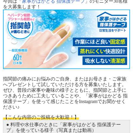
今回は「
家事がはかどる 指保護テープ
」のモニター30名様
を大募集します！
指関節の痛みにお悩みのご自身、またはお母さま・ご家族
へプレゼントして試していただける方を募集いたします。
ぜひ、普段の家事や趣味の様子とともに、指関節と上手に
つきあうために工夫していることや、「家事がはかどる 指
保護テープ」を使って感じたことをInstagramでお聞かせく
ださい♪
【こんな内容のご投稿を大歓迎！】
● 料理や水仕事のときに「家事がはかどる 指保護テー
プ」を使っている様子（写真または動画）