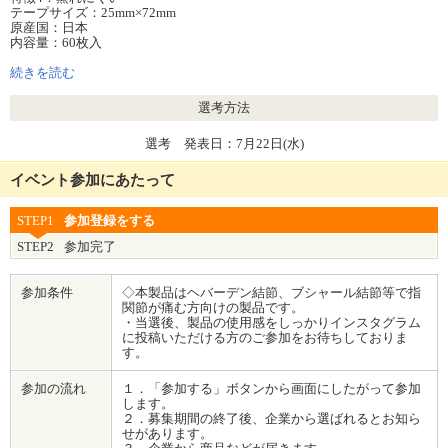
テープサイズ：25mm×72mm
原産国：日本
内容量：60枚入
医療機器届出番号：25B2X10004000113
続きを読む
選考方法
選考 発表日：7月22日(水)
イベント参加にあたって
STEP1
参加登録をする
STEP2
参加完了
参加条件
◇本製品はヘバーデン結節、ブシャール結節等で指
関節が痛む方向けの製品です。
・当選後、製品の使用感をしっかりインスタグラム
に投稿いただける方のご参加をお待ちしておりま
す。
参加の流れ
１．「参加する」ボタンから画面にしたがって参加
します。
２．募集期間の終了後、企業から選ばれるとお知ら
せがあります。