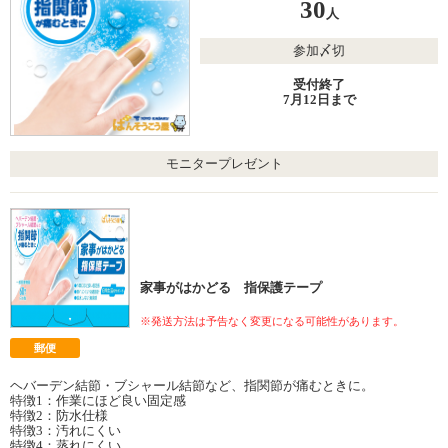
30
人
参加〆切
受付終了
7月12日まで
モニタープレゼント
家事がはかどる 指保護テープ
※発送方法は予告なく変更になる可能性があります。
郵便
ヘバーデン結節・ブシャール結節など、指関節が痛むときに。
特徴1：作業にほど良い固定感
特徴2：防水仕様
特徴3：汚れにくい
特徴4：蒸れにくい