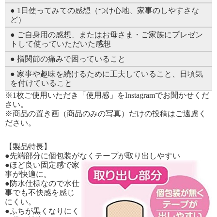
● 1日使ってみての感想（つけ心地、家事のしやすさな
ど）
● ご自身用の感想、またはお母さま・ご家族にプレゼン
トして使っていただいた感想
● 指関節の痛みで困っていること
● 家事や趣味を続けるために工夫していること、日頃気
を付けていること
※1枚ご使用いただき「使用感」をInstagramでお聞かせくだ
さい。
※商品の置き画（商品のみの写真）だけの投稿はご遠慮く
ださい。
【製品特長】
●先端部分に個包装がなくテープが取り出しやすい
●ほど良い固定感で家
事が快適に。
●防水仕様なので水仕
事でも不快感を感じ
にくい。
●ふちが黒くなりにく