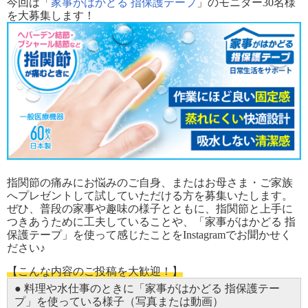
今回は「
家事がはかどる 指保護テープ
」のモニター30名様
を大募集します！
指関節の痛みにお悩みのご自身、またはお母さま・ご家族
へプレゼントして試していただける方を募集いたします。
ぜひ、普段の家事や趣味の様子とともに、指関節と上手に
つきあうために工夫していることや、「家事がはかどる 指
保護テープ」を使って感じたことをInstagramでお聞かせく
ださい♪
【こんな内容のご投稿を大歓迎！】
● 料理や水仕事のときに「家事がはかどる 指保護テー
プ」を使っている様子（写真または動画）