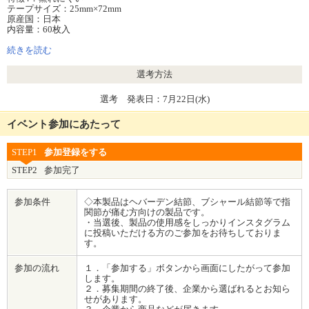
テープサイズ：25mm×72mm
原産国：日本
内容量：60枚入
医療機器届出番号：25B2X10004000113
続きを読む
選考方法
選考 発表日：7月22日(水)
イベント参加にあたって
STEP1
参加登録をする
STEP2
参加完了
参加条件
◇本製品はヘバーデン結節、ブシャール結節等で指
関節が痛む方向けの製品です。
・当選後、製品の使用感をしっかりインスタグラム
に投稿いただける方のご参加をお待ちしておりま
す。
参加の流れ
１．「参加する」ボタンから画面にしたがって参加
します。
２．募集期間の終了後、企業から選ばれるとお知ら
せがあります。