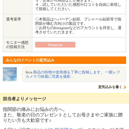
３．企業から商品などが届きます。
４．試していただいた感想や口コミを自由に表現し
て投稿してください。
選考基準
◇本製品はヘバーデン結節、ブシャール結節等で指
関節が痛む方向けの製品です。
◇お持ちのInstagramなどのアカウントを拝見し、選
考させていただきます。
モニター感想
Instagram
の投稿方法
みんなのイベントの意気込み
hica
商品の特徴や使用感を丁寧に投稿します。 一眼レフ
カメラで綺麗に写真を撮影…
意気込みを書く
担当者よりメッセージ
指関節の痛みにお悩みの方へ。
また、敬老の日のプレゼントとしてお母さまやご家族に贈
りたい方も大歓迎です♪