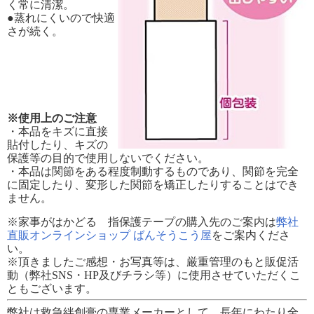
く常に清潔。
●蒸れにくいので快適
さが続く。
※使用上のご注意
・本品をキズに直接
貼付したり、キズの
保護等の目的で使用しないでください。
・本品は関節をある程度制動するものであり、関節を完全
に固定したり、変形した関節を矯正したりすることはでき
ません。
※家事がはかどる 指保護テープの購入先のご案内は
弊社
直販オンラインショップ ばんそうこう屋
をご案内くださ
い。
※頂きましたご感想・お写真等は、厳重管理のもと販促活
動（弊社SNS・HP及びチラシ等）に使用させていただくこ
ともございます。
弊社は救急絆創膏の専業メーカーとして、長年にわたり全