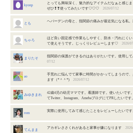
とっても興味深く、魅力的なアイテムだなぁと感じました
kyonp
ぜひ❢❣使ってみたいです♡♡♡
2026/07/12
ヘバーデンの母と、指関節の痛みが最近気になる私
とも
ほど良い固定感で作業もしやすく、防水・汚れにくい
ちゃろ
て使えそうです。じっくりレビューします♡
2026/07
指関節の保護ができるのはありがたいです。使用し
まりたそ
07/12
手荒れに悩んでて家事に時間がかかってしまうので、
ao
ます（*＾＾*)
2026/07/12
42歳4児の幼児ママです。看護師です。使いたいです
みゆきまれ
てTwitter、Instagram、AmebaブログにてPRしたい
実際に使用してみて感じたことをレビューしたいで
rom
アカギレささくれがあると家事が嫌になります
2026
てんまま