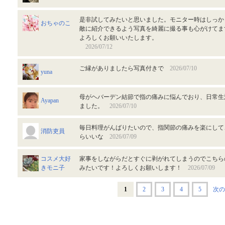
是非試してみたいと思いました。モニター時はしっか
おちゃのこ
敵に紹介できるよう写真を綺麗に撮る事も心がけてま
よろしくお願いいたします。
2026/07/12
ご縁がありましたら写真付きで
2026/07/10
yuna
母がヘバーデン結節で指の痛みに悩んでおり、日常生
Ayapan
ました。
2026/07/10
毎日料理がんばりたいので、指関節の痛みを楽にして
消防吏員
らいいな
2026/07/09
コスメ大好
家事をしながらだとすぐに剥がれてしまうのでこちら
きモニ子
みたいです！よろしくお願いします！
2026/07/09
1
2
3
4
5
次の