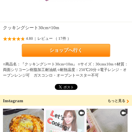
クッキングシート30cm×10m
4.80
| レビュー （ 17件 ）
ショップへ行く
○商品名：『クッキングシート30cm×10m』 ○サイズ：30cmx10m ○材質：
両面シリコーン樹脂加工耐油紙 ○耐熱温度：250℃20分 ○電子レンジ・オ
ーブンレンジ可 ガスコンロ・オーブントースター不可
Instagram
もっと見る