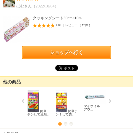
ぼむさん（2022/10/04）
クッキングシート30cm×10m
4.80 | レビュー （ 17件 ）
ショップへ行く
他の商品
マイホイル
アウ...
簡単
簡単チ
まる
チンして魚焼...
ン！して袋...
と鮮度保持