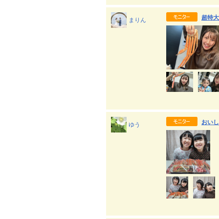
超特大
まりん
おいし
ゆう