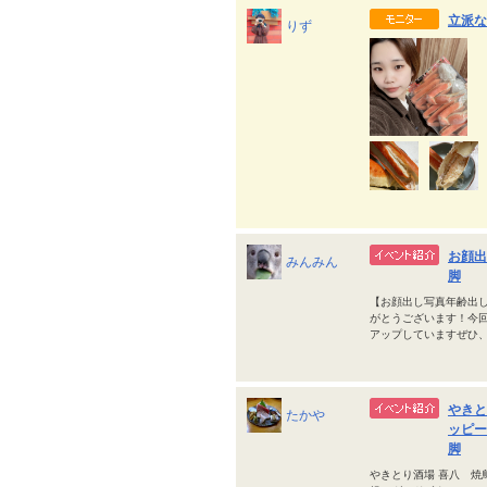
立派な
りず
お顔出
みんみん
脚
【お顔出し写真年齢出し
がとうございます！今
アップしていますぜひ
やきと
たかや
ッピー
脚
やきとり酒場 喜八 焼