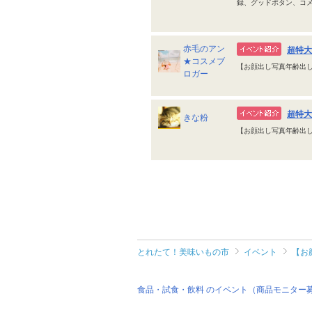
録、グッドボタン、コ
赤毛のアン
超特大
★コスメブ
【お顔出し写真年齢出し
ロガー
超特大
きな粉
【お顔出し写真年齢出し
とれたて！美味いもの市
イベント
【お
食品・試食・飲料 のイベント（商品モニター