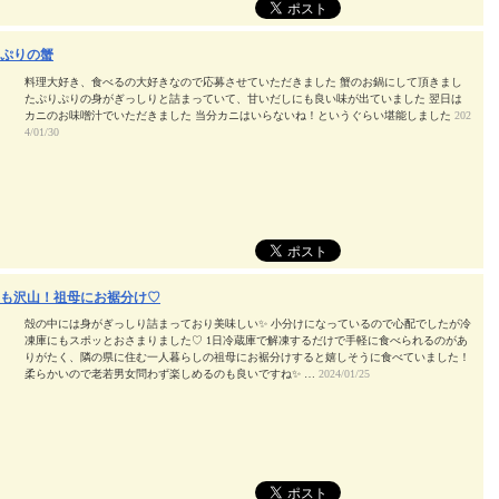
ぷりの蟹
料理大好き、食べるの大好きなので応募させていただきました 蟹のお鍋にして頂きまし
たぷりぷりの身がぎっしりと詰まっていて、甘いだしにも良い味が出ていました 翌日は
カニのお味噌汁でいただきました 当分カニはいらないね！というぐらい堪能しました
202
4/01/30
も沢山！祖母にお裾分け♡
殻の中には身がぎっしり詰まっており美味しい✨ 小分けになっているので心配でしたが冷
凍庫にもスポッとおさまりました♡ 1日冷蔵庫で解凍するだけで手軽に食べられるのがあ
りがたく、隣の県に住む一人暮らしの祖母にお裾分けすると嬉しそうに食べていました！
柔らかいので老若男女問わず楽しめるのも良いですね✨ …
2024/01/25