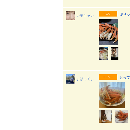
ぷりっ
レモキャン
とって
まほってぃ