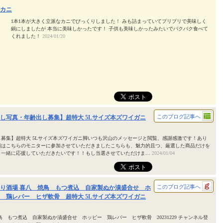
カニ
1本1本が大きく立派なカニでびっくりしました！ みも詰まっていてプリプリで美味しく
鍋にしましたが 本当に美味しかったです！ 子供も美味しかったみたいでバクバク食べて
くれました！
2024/01/20
このブログ記事へ
し写真・年齢出し募集】超特大 5Lサイズ本ズワイガニ
募集】超特大 5Lサイズ本ズワイガニ脚いつも沢山のメッセージと閲覧、感謝感激です！あり
回はこちらのモニターに参加させていただきましたこちらも、魅力的且つ、厳選した商品だけを
、一緒に応援していただきたいです！！もし当選させていただけま…
2024/01/04
このブログ記事へ
り酒場 喜八 焼鳥 もつ煮込 自家製ぬか漬盛合せ ホ
 鶏レバー ヒザ軟骨 超特大 5Lサイズ本ズワイガニ
鳥 もつ煮込 自家製ぬか漬盛合せ ホッピー 鶏レバー ヒザ軟骨 20231229 チャンネル登