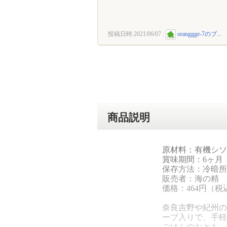
投稿日時:
2021/06/07
:
oranggge-7のブ...
商品説明
原材料：有機シソ
賞味期間：6ヶ月
保存方法：冷暗所
販売者：海の精
価格：464円（税
奈良吉野や紀州の
ーブ入りで、手軽
ごはんのおとも、