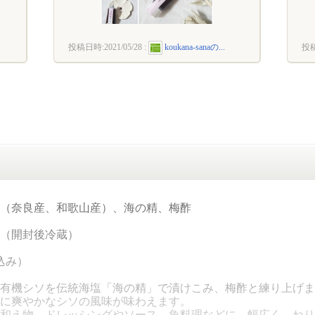
投稿日時:
2021/05/28
:
koukana-sanaの...
投
（奈良産、和歌山産）、海の精、梅酢
（開封後冷蔵）
込み）
有機シソを伝統海塩「海の精」で漬けこみ、梅酢と練り上げま
に爽やかなシソの風味が味わえます。
和え物、ドレッシングやソース、魚料理などに、幅広く、ねり