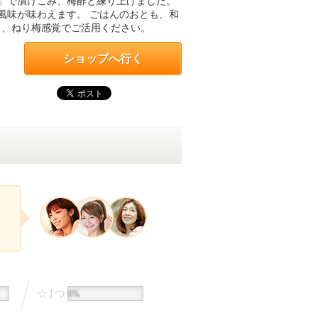
」で漬けこみ、梅酢と練り上げました。
風味が味わえます。 ごはんのおとも、和
く、ねり梅感覚でご活用ください。
ショップへ行く
☆1つ
0%