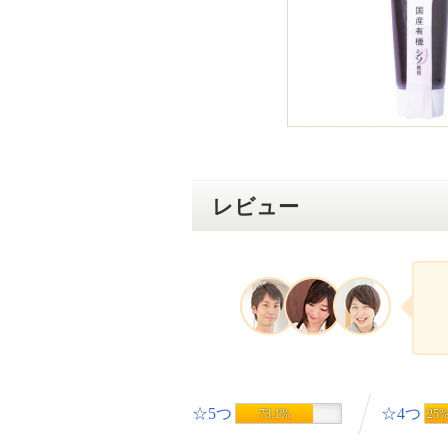
レビュー
☆5つ
☆4つ
73.1%
25