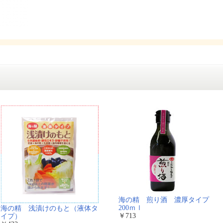
海の精 煎り酒 濃厚タイプ
200ｍｌ
海の精 浅漬けのもと（液体タ
￥713
イプ）