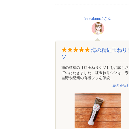
kumakuma9さん
海の精紅玉ねり
ソ
海の精様の【紅玉ねりシソ】をお試しさ
ていただきました。紅玉ねりシソは、奈
吉野や紀州の有機シソを伝統...
続きを読む