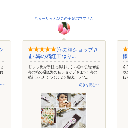
ちゅーりっぷ＠男の子兄弟ママさん
シ
海の精ショップさ
ま\\海の精紅玉ねり...
棒
せ
.◎シソ梅が手軽に美味しく♪♪◎✨伝統海塩
今
良
海の精の通販海の精ショップさま✨✨海の
や
精紅玉ねりシソ100ｇ✨梅味、シソ...
ね
>>
続きを読む>>