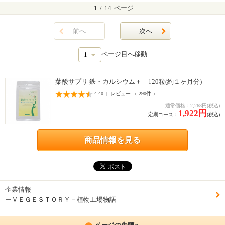
1
/
14
ページ
前へ
次へ
ページ目へ移動
葉酸サプリ 鉄・カルシウム＋ 120粒(約１ヶ月分)
4.40 | レビュー （ 290件 ）
通常価格：2,268円(税込)
1,922円
定期コース：
(税込)
商品情報を見る
企業情報
ーＶＥＧＥＳＴＯＲＹ－植物工場物語