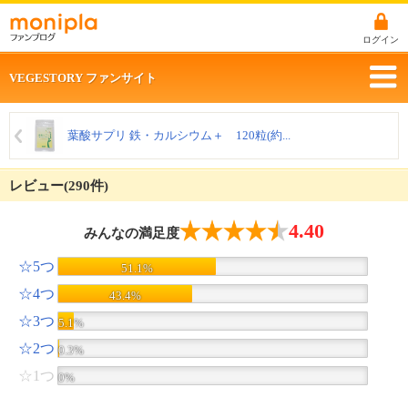
ログイン
VEGESTORY ファンサイト
葉酸サプリ 鉄・カルシウム＋ 120粒(約...
レビュー(290件)
4.40
みんなの満足度
☆5つ
51.1%
☆4つ
43.4%
☆3つ
5.1%
☆2つ
0.3%
☆1つ
0%