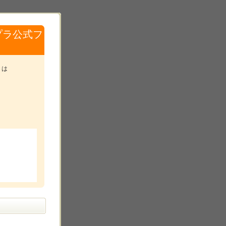
プラ公式フ
トは
。