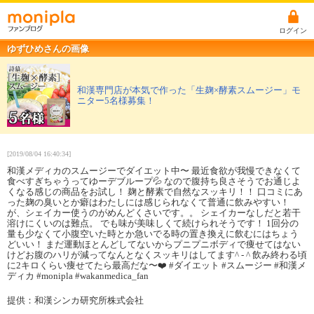
ログイン
ゆずひめさんの画像
和漢専門店が本気で作った「生麹×酵素スムージー」モ
ニター5名様募集！
[2019/08/04 16:40:34]
和漢メディカのスムージーでダイエット中〜 最近食欲が我慢できなくて
食べすぎちゃうってゆーデブループ💦 なので腹持ち良さそうでお通じよ
くなる感じの商品をお試し！ 麹と酵素で自然なスッキリ！！ 口コミにあ
った麹の臭いとか癖はわたしには感じられなくて普通に飲みやすい！
が、シェイカー使うのがめんどくさいです。。 シェイカーなしだと若干
溶けにくいのは難点。 でも味が美味しくて続けられそうです！ 1回分の
量も少なくて小腹空いた時とか急いでる時の置き換えに飲むにはちょう
どいい！ まだ運動ほとんどしてないからプニプニボディで痩せてはない
けどお腹のハリが減ってなんとなくスッキリはしてます^ - ^ 飲み終わる頃
に2キロくらい痩せてたら最高だな〜❤️ #ダイエット #スムージー #和漢メ
ディカ #monipla #wakanmedica_fan
提供：和漢シンカ研究所株式会社