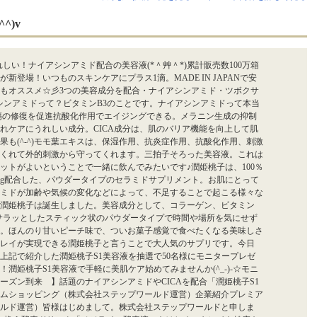
^)v
しい！ナイアシンアミド配合の美容液(*＾艸＾*)累計販売数100万箱
登場！いつものスキンケアにプラス1滴。MADE IN JAPANで安
もオススメ☆彡3つの美容成分を配合・ナイアシンアミド・ツボクサ
アシンアミドって？ビタミンB3のことです。ナイアシンアミドって本当
傷の修復を促進抗酸化作用でエイジングできる。メラニン生成の抑制
れケアにうれしい成分。CICA成分は、肌のバリア機能を向上して肌
も(^-^)モモ葉エキスは、保湿作用、抗炎症作用、抗酸化作用、刺激
くれて外的刺激から守ってくれます。三拍子そろった美容液。これは
ットがよいということで一緒に飲んでみたいです♪潤姫桃子は、100％
8mg配合した、パウダータイプのセラミドサプリメント。お肌にとって
ミドが加齢や気候の変化などによって、不足することで起こる様々な
潤姫桃子は誕生しました。美容成分として、コラーゲン、ビタミン
サラッとしたスティック状のパウダータイプで時間や場所を気にせず
。ほんのり甘いピーチ味で、ついお菓子感覚で食べたくなる美味しさ
レイが実現できる潤姫桃子と言うことで大人気のサプリです。今日
上記で紹介した潤姫桃子S1美容液を抽選で50名様にモニタープレゼ
潤姫桃子S1美容液で手軽に美肌ケア始めてみませんか(^_-)-☆モニ
ーズン到来 】話題のナイアシンアミドやCICAを配合「潤姫桃子S1
ムショッピング（株式会社ステップワールド運営）企業紹介プレミア
ルド運営）皆様はじめまして。株式会社ステップワールドと申しま