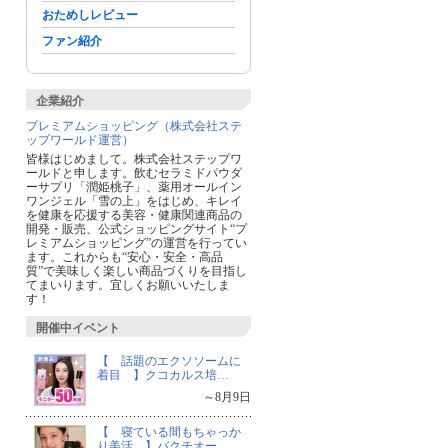
おためしレビュー
ファン紹介
企業紹介
プレミアムショッピング（株式会社ステ
ップワールド運営）
皆様はじめまして。株式会社ステップワ
ールドと申します。飲むセラミドパウダ
ーサプリ「潤姫桃子」、薬用オールイン
ワンジェル「雪の上」をはじめ、キレイ
を健康を応援する美容・健康関連商品の
開発・販売、公式ショッピングサイト“プ
レミアムショッピング”の運営を行ってい
ます。これからも“安心・安全・高品
質”で美味しく楽しい商品づくりを目指し
てまいります。宜しくお願いいたしま
す！
開催中イベント
【 話題のエクソソームに
着目 】クコカルス培…
～8月9日
【 寝ている間もちゃっか
り美活 】バクチオー…