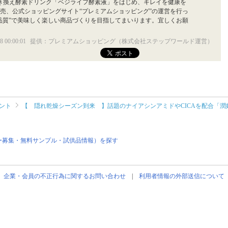
置き換え酵素ドリンク「ベジライフ酵素液」をはじめ、キレイを健康を
売、公式ショッピングサイト“プレミアムショッピング”の運営を行っ
品質”で美味しく楽しい商品づくりを目指してまいります。宜しくお願
8 00:00:01
提供：プレミアムショッピング（株式会社ステップワールド運営）
ント
【 隠れ乾燥シーズン到来 】話題のナイアシンアミドやCICAを配合「潤
ー募集・無料サンプル・試供品情報）を探す
企業・会員の不正行為に関するお問い合わせ
|
利用者情報の外部送信について