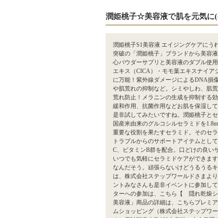
潤姫桃子☆美容液で肌を元気に(^
潤姫桃子S1美容液 エイジングケアにうれ
突破の「潤姫桃子」ブランドから美容液が新
心パウダーサプリと美容液のダブル使用
エキス（CICA）・モモ葉エキスナイ
に万能！紫外線ダメージによるDNA損
や肌荒れの抑制など。シミやしわ、肌荒
荒れ防止！メラニンの生成を抑制する効果
緩和作用、抗菌作用などお肌を保湿して
是非試してみたいですね。潤姫桃子とセ
国産米由来のグルコシルセラミドを1.
重要な役割を果たすセラミド。そのセラ
トラブルからのサポートアイテムとして
C、ビタミンB群を配合。口どけの良い
いつでも気軽にセラミドケアができます
なんだそう。頑張らないけどうるうるキ
は、株式会社ステップワールドさまより
ントみなさんも是非イベントに参加して！
ターへの参加は、こちら【 隠れ乾燥シ
美容液」商品の詳細は、こちらプレミア
ムショッピング（株式会社ステップワー