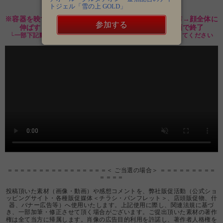
使用動画
（約20～30秒）
トジェル「雪の上 GOLD」
※容器を映す→開封→スパチュラで【頬に】ジェル塗布→顔全体に
参加する
伸ばす→フタを閉じる→お顔横で容器を持って笑顔で終了
└一部下記動画と異なる点がありますが、上記の流れを優先してください
＝＝＝＝＝＝＝＝＝＝＝＝＝＝＝＝＜ ご当選の場合＞ ＝＝＝＝＝＝＝＝＝
＝＝＝＝
投稿頂いた素材（画像・動画）や感想コメントを、弊社販促活動（公式ショ
ッピングサイト・各種販促媒体＜チラシ・パンフレット＞、店頭販促物、什
器、バナー広告等）へ使用いたします。上記使用に際し、関連法規に基づ
き、一部加筆・修正させて頂く場合がございます。ご提出頂いた素材の著作
権は全て当方に帰属します。肖像の広告目的利用を許諾し、著作者人格権を