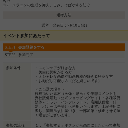
容液
※2 メラニンの生成を抑え、しみ、そばかすを防ぐ
選考方法
選考 発表日：7月10日(金)
イベント参加にあたって
STEP1
参加登録をする
STEP2
参加完了
参加条件
・スキンケアが好きな方
・美白に興味がある方
・オシャレな画像や動画投稿が好き＆得意な方
・お顔だし可能な方（だと嬉しいです）
＜ご当選の場合＞
投稿頂いた素材（画像・動画）や感想コメントを、
弊社販促活動（公式ショッピングサイト・各種販促
媒体＜チラシ・パンフレット＞、店頭販促物、什
器、バナー広告等）へ使用いたします。上記使用に
際し、関連法規に基づき、一部加筆・修正させて頂
く場合がございます。
参加の流れ
１．「参加する」ボタンから画面にしたがって参加