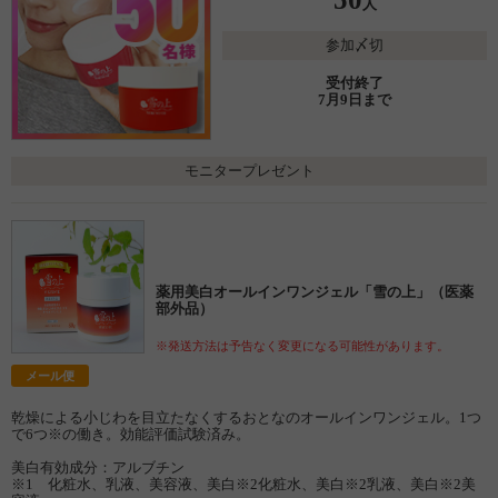
人
参加〆切
受付終了
7月9日まで
モニタープレゼント
薬用美白オールインワンジェル「雪の上」（医薬
部外品）
※発送方法は予告なく変更になる可能性があります。
メール便
乾燥による小じわを目立たなくするおとなのオールインワンジェル。1つ
で6つ※の働き。効能評価試験済み。
美白有効成分：アルブチン
※1 化粧水、乳液、美容液、美白※2化粧水、美白※2乳液、美白※2美