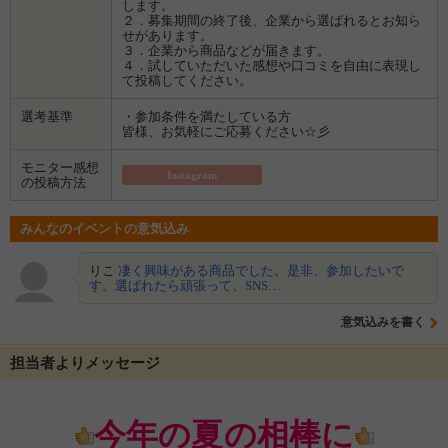
します。
２．募集期間の終了後、企業から選ばれるとお知ら
せがあります。
３．企業から商品などが届きます。
４．試していただいた感想や口コミを自由に表現し
て投稿してください。
選考基準
・参加条件を満たしている方
皆様、お気軽にご応募ください☆彡
モニター感想
Instagram
の投稿方法
みんなのイベントの意気込み
りこ
凄く興味がある商品でした。是非、参加したいで
す。選ばれたら頑張って、SNS…
意気込みを書く
担当者よりメッセージ
今年の夏の相棒に