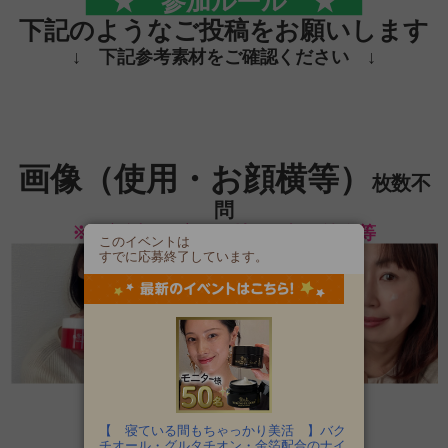
★ 参加ルール ★
下記のようなご投稿をお願いします
↓ 下記参考素材をご確認ください ↓
画像（使用・お顔横等）
枚数不
問
※お顔近くで商品を持つ、頬に塗布等
このイベントは
すでに応募終了しています。
【 寝ている間もちゃっかり美活 】バク
チオール・グルタチオン・金箔配合のナイ